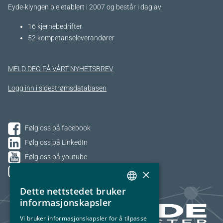
Eyde-klyngen ble etablert i 2007 og består i dag av:
16 kjernebedrifter​
52 kompetanseleverandører
MELD DEG PÅ VÅRT NYHETSBREV
Logg inn i sidestrømsdatabasen
Følg oss på facebook
Følg oss på LinkedIn
Følg oss på youtube
×
Følg oss på Instagram
Dette nettstedet bruker
NORWEGIAN
informasjonskapsler
ENGLISH
Vi bruker informasjonskapsler for å tilpasse