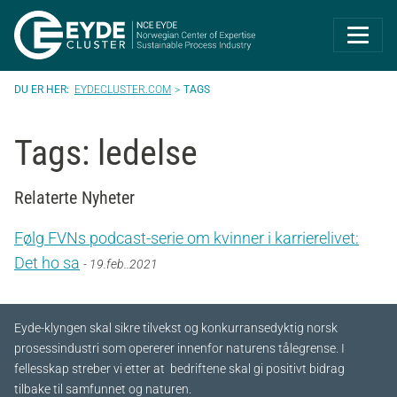
Eyde-Cluster | 
EYDECLUSTER.COM
TAGS
Tags: ledelse
Relaterte Nyheter
Følg FVNs podcast-serie om kvinner i karrierelivet:
Det ho sa
- 19.feb..2021
Eyde-klyngen skal sikre tilvekst og konkurransedyktig norsk
prosessindustri som opererer innenfor naturens tålegrense. I
fellesskap streber vi etter at bedriftene skal gi positivt bidrag
tilbake til samfunnet og naturen.