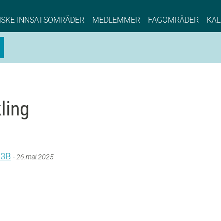
NCE EYDE, Norwegian Center of Expertise, Su
ISKE INNSATSOMRÅDER
MEDLEMMER
FAGOMRÅDER
KAL
ling
 3B
- 26.mai.2025