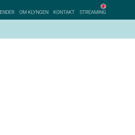
English web 
stainable Process Industry
ENDER
OM KLYNGEN
KONTAKT
STREAMING