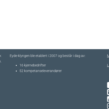
k
Eyde-klyngen ble etablert i 2007 og består i dag av:
M
.
16 kjernebedrifter​
L
52 kompetanseleverandører