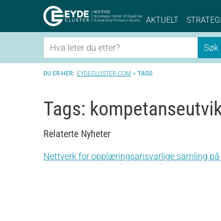
Eyde-Cluster | 
AKTUELT
STRATEG
Søk
Søk
EYDECLUSTER.COM
TAGS
Tags: kompetanseutvik
Relaterte Nyheter
Nettverk for opplæringsansvarlige samling på