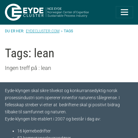
Eyde-Cluster | 
EYDECLUSTER.COM
TAGS
Tags: lean
Ingen treff på : lean
Eyde-klyngen skal sikre tilvekst og konkurransedyktig norsk
prosessindustri som opererer innenfor naturens tålegrense. I
fellesskap streber vi etter at bedriftene skal gi positivt bidrag
tilbake til samfunnet og naturen.
Eyde-klyngen ble etablert i 2007 og består i dag av:
16 kjernebedrifter​