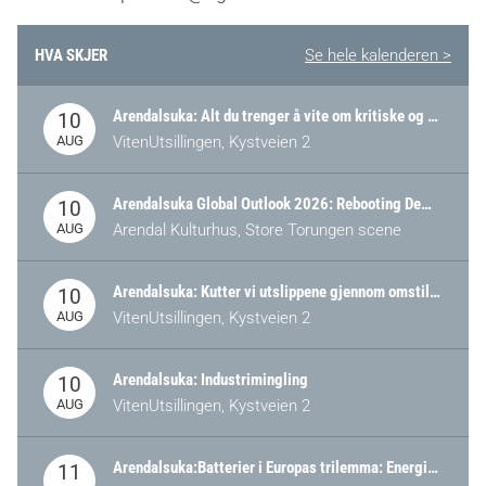
HVA SKJER
Se hele kalenderen >
Arendalsuka: Alt du trenger å vite om kritiske og strategiske verdikjeder i Norge
10
AUG
VitenUtsillingen, Kystveien 2
Arendalsuka Global Outlook 2026: Rebooting Democracy for a New World Order
10
AUG
Arendal Kulturhus, Store Torungen scene
Arendalsuka: Kutter vi utslippene gjennom omstilling – eller tap av industri?
10
AUG
VitenUtsillingen, Kystveien 2
Arendalsuka: Industrimingling
10
AUG
VitenUtsillingen, Kystveien 2
Arendalsuka:Batterier i Europas trilemma: Energisikkerhet, konkurransekraft og bærekraft (Battery Norway-arrangement)
11