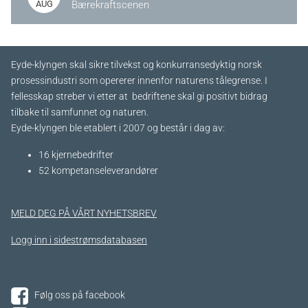
AUG
Bærekraftscenen
Eyde-klyngen skal sikre tilvekst og konkurransedyktig norsk
prosessindustri som opererer innenfor naturens tålegrense. I
fellesskap streber vi etter at bedriftene skal gi positivt bidrag
tilbake til samfunnet og naturen.
Eyde-klyngen ble etablert i 2007 og består i dag av:
16 kjernebedrifter​
52 kompetanseleverandører
MELD DEG PÅ VÅRT NYHETSBREV
Logg inn i sidestrømsdatabasen
Følg oss på facebook