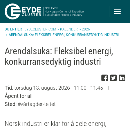
Eyde-Cluster | 
EYDECLUSTER.COM
KALENDER
2026
ARENDALSUKA: FLEKSIBEL ENERGI, KONKURRANSEDYKTIG INDUSTRI
Arendalsuka: Fleksibel energi,
konkurransedyktig industri
Del p
Del 
D
Tid:
torsdag 13. august 2026 - 11:00 - 11:45
|
Åpent for all
Sted:
#vårtagder-teltet
Norsk industri er klar for å dele energi,