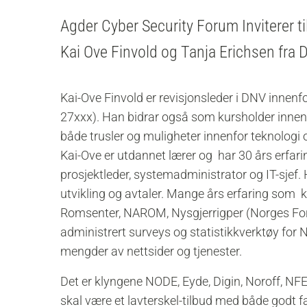
Agder Cyber Security Forum Inviterer t
Kai Ove Finvold og Tanja Erichsen fra 
Kai-Ove Finvold er revisjonsleder i DNV innenf
27xxx). Han bidrar også som kursholder innenf
både trusler og muligheter innenfor teknologi o
Kai-Ove er utdannet lærer og har 30 års erfari
prosjektleder, systemadministrator og IT-sjef.
utvikling og avtaler. Mange års erfaring som k
Romsenter, NAROM, Nysgjerrigper (Norges Fors
administrert surveys og statistikkverktøy f
mengder av nettsider og tjenester.
Det er klyngene NODE, Eyde, Digin, Noroff, N
skal være et lavterskel-tilbud med både godt f