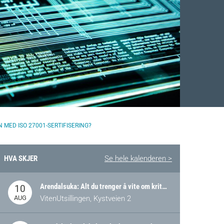
 MED ISO 27001-SERTIFISERING?
HVA SKJER
Se hele kalenderen >
Arendalsuka: Alt du trenger å vite om kritiske og strategiske verdikjeder i Norge
10
AUG
VitenUtsillingen, Kystveien 2