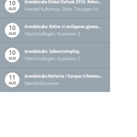
Arendalsuka Global Outlook 2026: Rebooting Democracy for a New World Order
10
AUG
Arendal Kulturhus, Store Torungen scene
Arendalsuka: Kutter vi utslippene gjennom omstilling – eller tap av industri?
10
AUG
VitenUtsillingen, Kystveien 2
Arendalsuka: Industrimingling
10
AUG
VitenUtsillingen, Kystveien 2
Arendalsuka:Batterier i Europas trilemma: Energisikkerhet, konkurransekraft og bærekraft (Battery Norway-arrangement)
11
AUG
Bærekraftscenen