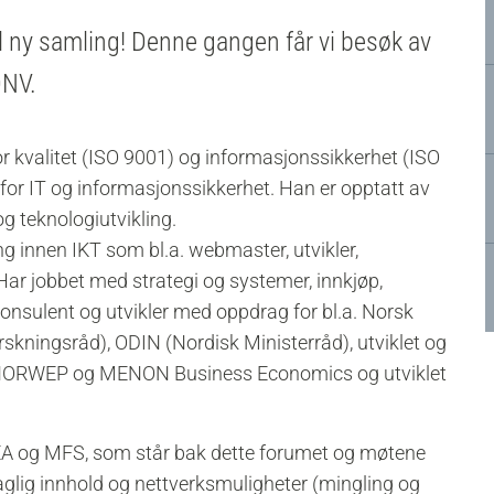
il ny samling! Denne gangen får vi besøk av
DNV.
or kvalitet (ISO 9001) og informasjonssikkerhet (ISO
or IT og informasjonssikkerhet. Han er opptatt av
g teknologiutvikling.
ng innen IKT som bl.a. webmaster, utvikler,
 Har jobbet med strategi og systemer, innkjøp,
onsulent og utvikler med oppdrag for bl.a. Norsk
kningsråd), ODIN (Nordisk Ministerråd), utviklet og
or NORWEP og MENON Business Economics og utviklet
FEA og MFS, som står bak dette forumet og møtene
aglig innhold og nettverksmuligheter (mingling og