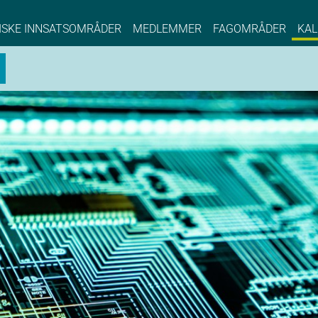
NCE EYDE, Norwegian Center of Expertise, Su
ISKE INNSATSOMRÅDER
MEDLEMMER
FAGOMRÅDER
KAL