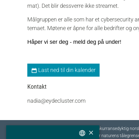
mat). Det blir dessverre ikke streamet.
Målgruppen er alle som har et cybersecurity ansv
temaet. Møtene er åpne for alle bedrifter og o
Håper vi ser deg - meld deg på under!
Last ned til din kalender
Kontakt
nadia@eydecluster.com
Eyde-klyngen skal sikre tilvekst og konkurransedyktig nors
×
prosessindustri som opererer innenfor naturens tålegrense