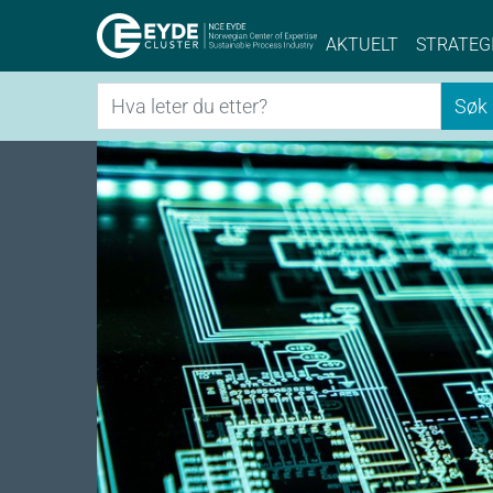
Eyde-Cluster | 
AKTUELT
STRATEG
Søk
Søk