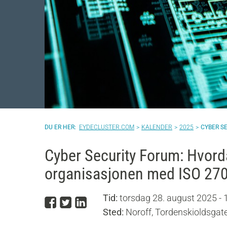
EYDECLUSTER.COM
KALENDER
2025
CYBER S
Cyber Security Forum: Hvordan
organisasjonen med ISO 2700
Tid:
torsdag 28. august 2025 - 
Del på Facebook
Del på Twitter
Del på LinkedIn
Sted:
Noroff, Tordenskioldsgate