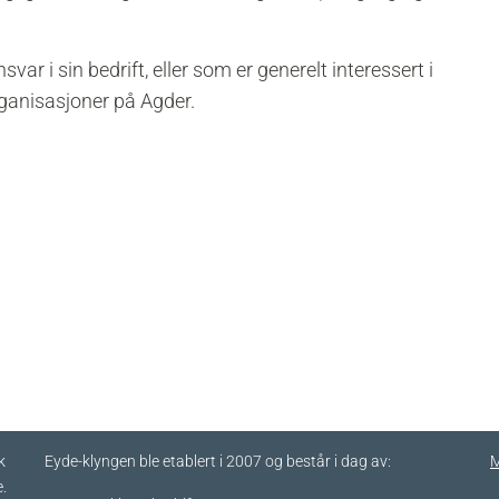
ar i sin bedrift, eller som er generelt interessert i
rganisasjoner på Agder.
k
Eyde-klyngen ble etablert i 2007 og består i dag av:
M
.