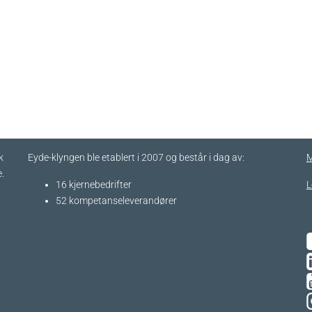
k
Eyde-klyngen ble etablert i 2007 og består i dag av:
M
.
16 kjernebedrifter​
L
52 kompetanseleverandører