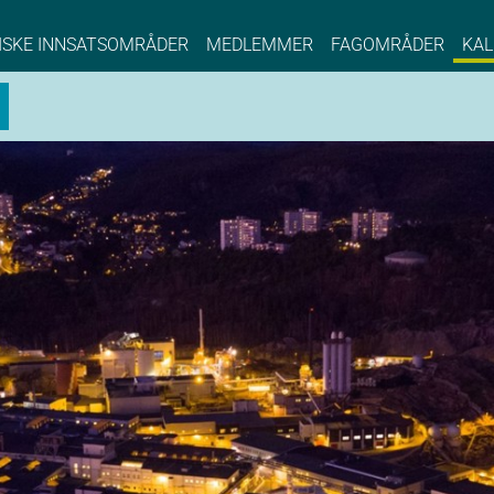
NCE EYDE, Norwegian Center of Expertise, Su
ISKE INNSATSOMRÅDER
MEDLEMMER
FAGOMRÅDER
KAL