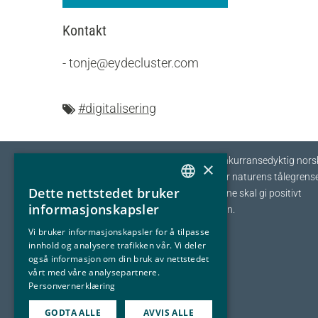
Kontakt
- tonje@eydecluster.com
#digitalisering
Eyde-klyngen skal sikre tilvekst og konkurransedyktig nors
×
prosessindustri som opererer innenfor naturens tålegrense
Dette nettstedet bruker
I fellesskap streber vi etter at bedriftene skal gi positivt
NORWEGIAN
informasjonskapsler
bidrag tilbake til samfunnet og naturen.
ENGLISH
Vi bruker informasjonskapsler for å tilpasse
innhold og analysere trafikken vår. Vi deler
også informasjon om din bruk av nettstedet
vårt med våre analysepartnere.
Personvernerklæring
GODTA ALLE
AVVIS ALLE