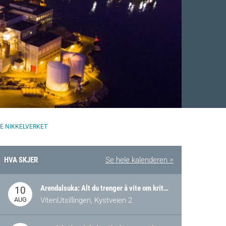
E NIKKELVERKET
HVA SKJER
Se hele kalenderen >
Arendalsuka: Alt du trenger å vite om kritiske og strategiske verdikjeder i Norge
10
AUG
VitenUtsillingen, Kystveien 2