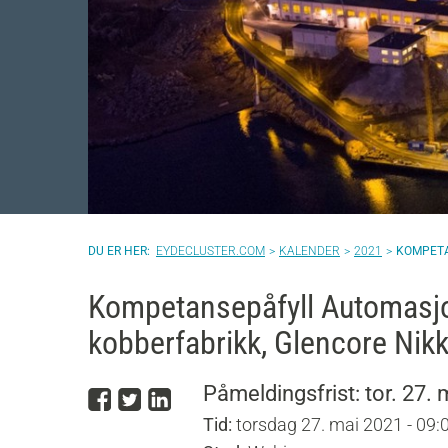
EYDECLUSTER.COM
KALENDER
2021
KOMPETA
Kompetansepåfyll Automasjo
kobberfabrikk, Glencore Nikk
Del på Facebook
Del på Twitter
Del på LinkedIn
Påmeldingsfrist: tor. 27. 
Tid:
torsdag 27. mai 2021 - 09: