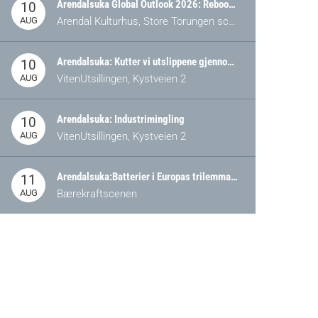
Arendalsuka Global Outlook 2026: Rebooting Democracy for a New World Order
10
AUG
Arendal Kulturhus, Store Torungen scene
Arendalsuka: Kutter vi utslippene gjennom omstilling – eller tap av industri?
10
AUG
VitenUtsillingen, Kystveien 2
Arendalsuka: Industrimingling
10
AUG
VitenUtsillingen, Kystveien 2
Arendalsuka:Batterier i Europas trilemma: Energisikkerhet, konkurransekraft og bærekraft (Battery Norway-arrangement)
11
AUG
Bærekraftscenen