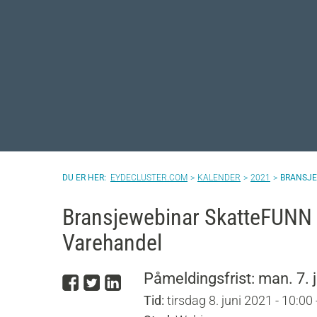
EYDECLUSTER.COM
KALENDER
2021
BRANSJE
Bransjewebinar SkatteFUNN -
Varehandel
Del på Facebook
Del på Twitter
Del på LinkedIn
Påmeldingsfrist: man. 7. 
Tid:
tirsdag 8. juni 2021 - 10:00