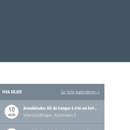
HVA SKJER
Se hele kalenderen >
Arendalsuka: Alt du trenger å vite om kritiske og strategiske verdikjeder i Norge
10
AUG
VitenUtsillingen, Kystveien 2