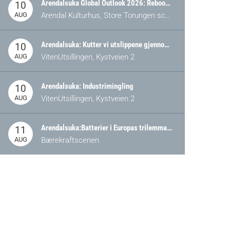
Arendalsuka Global Outlook 2026: Rebooting Democracy for a New World Order
10
AUG
Arendal Kulturhus, Store Torungen scene
Arendalsuka: Kutter vi utslippene gjennom omstilling – eller tap av industri?
10
AUG
VitenUtsillingen, Kystveien 2
Arendalsuka: Industrimingling
10
AUG
VitenUtsillingen, Kystveien 2
Arendalsuka:Batterier i Europas trilemma: Energisikkerhet, konkurransekraft og bærekraft (Battery Norway-arrangement)
11
AUG
Bærekraftscenen