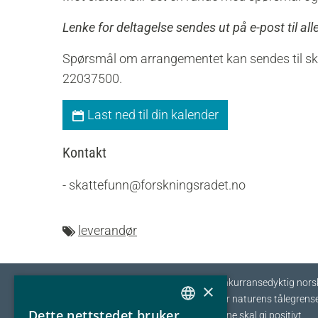
Lenke for deltagelse sendes ut på e-post til al
Spørsmål om arrangementet kan sendes til skat
22037500.
Last ned til din kalender
Kontakt
- skattefunn@forskningsradet.no
leverandør
Eyde-klyngen skal sikre tilvekst og konkurransedyktig nors
×
prosessindustri som opererer innenfor naturens tålegrense
Dette nettstedet bruker
I fellesskap streber vi etter at bedriftene skal gi positivt