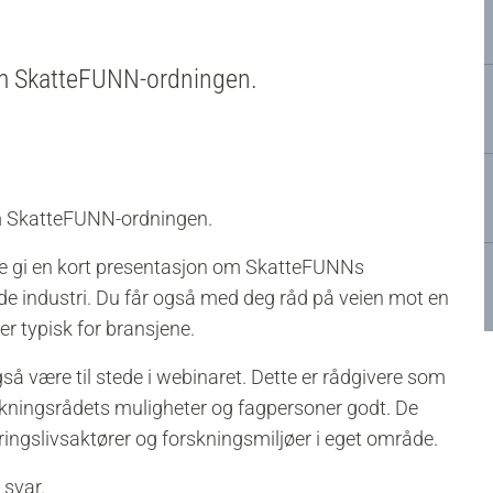
 om SkatteFUNN-ordningen.
om SkatteFUNN-ordningen.
vere gi en kort presentasjon om SkatteFUNNs
e industri. Du får også med deg råd på veien mot en
er typisk for bransjene.
gså være til stede i webinaret. Dette er rådgivere som
skningsrådets muligheter og fagpersoner godt. De
ringslivsaktører og forskningsmiljøer i eget område.
 svar.