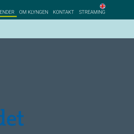
English web 
stainable Process Industry
ENDER
OM KLYNGEN
KONTAKT
STREAMING