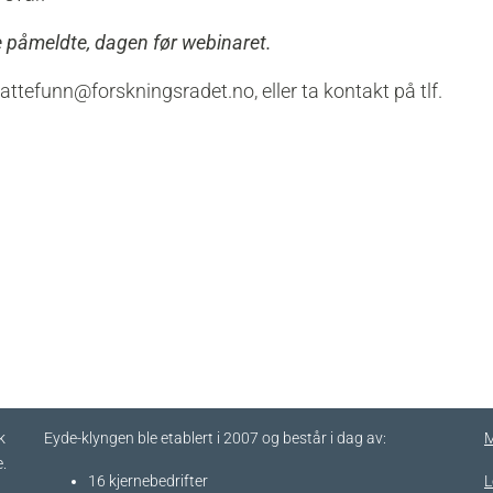
le påmeldte, dagen før webinaret.
tefunn@forskningsradet.no, eller ta kontakt på tlf.
k
Eyde-klyngen ble etablert i 2007 og består i dag av:
M
.
16 kjernebedrifter​
L