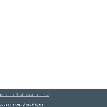
ELD DEG PÅ VÅRT NYHETSBREV
ogg inn i sidestrømsdatabasen