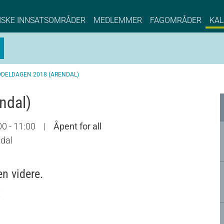
NCE EYDE, Norwegian Center of Expertise, Su
ISKE INNSATSOMRÅDER
MEDLEMMER
FAGOMRÅDER
KAL
DDELDAGEN 2018 (ARENDAL)
ndal)
00 - 11:00
|
Åpent for all
dal
en videre.
!