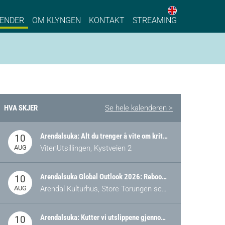
English web 
stainable Process Industry
ENDER
OM KLYNGEN
KONTAKT
STREAMING
HVA SKJER
Se hele kalenderen >
Arendalsuka: Alt du trenger å vite om kritiske og strategiske verdikjeder i Norge
10
AUG
VitenUtsillingen, Kystveien 2
Arendalsuka Global Outlook 2026: Rebooting Democracy for a New World Order
10
AUG
Arendal Kulturhus, Store Torungen scene
Arendalsuka: Kutter vi utslippene gjennom omstilling – eller tap av industri?
10