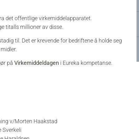
e fra det offentlige virkemiddelapparatet.
e titalls millioner av disse.
ig til. Det er krevende for bedriftene å holde seg
 midler.
gør på
Virkemiddeldagen
i Eureka kompetanse.
ning v/Morten Haakstad
 Sverkeli
ne Haraldsen