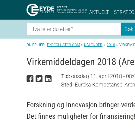
Eyde-Cluster | 
AKTUELT
STRATEG
Søk
Søk
EYDECLUSTER.COM
KALENDER
2018
VIRKEMI
Virkemiddeldagen 2018 (Are
Tid:
onsdag 11. april 2018 - 08:
Del på Facebook
Del på Twitter
Del på LinkedIn
Sted:
Eureka Kompetanse, Aren
Forskning og innovasjon bringer verd
Det finnes muligheter for finansiering