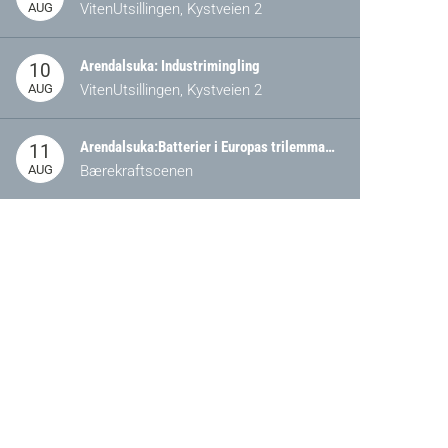
AUG
VitenUtsillingen, Kystveien 2
Arendalsuka: Industrimingling
10
AUG
VitenUtsillingen, Kystveien 2
Arendalsuka:Batterier i Europas trilemma: Energisikkerhet, konkurransekraft og bærekraft (Battery Norway-arrangement)
11
AUG
Bærekraftscenen