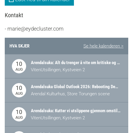
Kontakt
- marie@eydecluster.com
HVA SKJER
Se hele kalenderen >
Arendalsuka: Alt du trenger å vite om kritiske og strategiske verdikjeder i Norge
10
AUG
VitenUtsillingen, Kystveien 2
Arendalsuka Global Outlook 2026: Rebooting Democracy for a New World Order
10
AUG
Arendal Kulturhus, Store Torungen scene
Arendalsuka: Kutter vi utslippene gjennom omstilling – eller tap av industri?
10
AUG
VitenUtsillingen, Kystveien 2