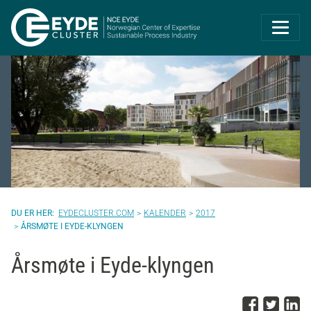
Eyde-Cluster | 
EYDECLUSTER.COM
KALENDER
2017
ÅRSMØTE I EYDE-KLYNGEN
Årsmøte i Eyde-klyngen
Del p
Del 
D