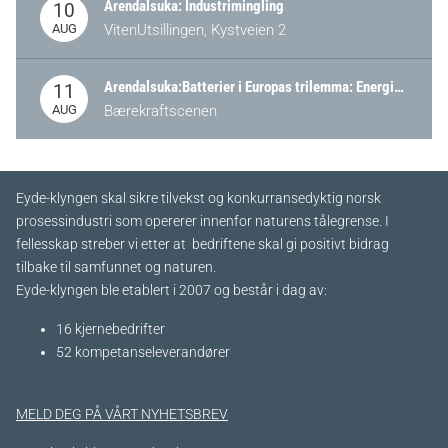
Arendalsuka: Industrimingling
10
AUG
VitenUtsillingen, Kystveien 2
Arendalsuka:Batterier i Europas trilemma: Energisikkerhet, konkurransekraft og bærekraft (Battery Norway-arrangement)
11
AUG
Bærekraftscenen
Eyde-klyngen skal sikre tilvekst og konkurransedyktig norsk
prosessindustri som opererer innenfor naturens tålegrense. I
fellesskap streber vi etter at bedriftene skal gi positivt bidrag
tilbake til samfunnet og naturen.
Eyde-klyngen ble etablert i 2007 og består i dag av:
16 kjernebedrifter​
52 kompetanseleverandører
MELD DEG PÅ VÅRT NYHETSBREV