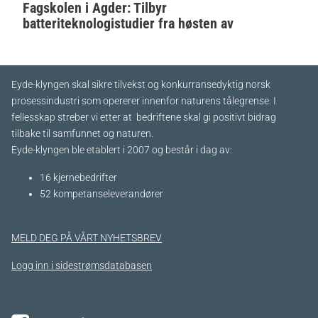
Fagskolen i Agder: Tilbyr
batteriteknologistudier fra høsten av
Eyde-klyngen skal sikre tilvekst og konkurransedyktig norsk
prosessindustri som opererer innenfor naturens tålegrense. I
fellesskap streber vi etter at bedriftene skal gi positivt bidrag
tilbake til samfunnet og naturen.
Eyde-klyngen ble etablert i 2007 og består i dag av:
16 kjernebedrifter​
52 kompetanseleverandører
MELD DEG PÅ VÅRT NYHETSBREV
Logg inn i sidestrømsdatabasen