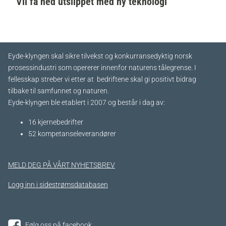
Vil få ned utslippet med ny teknologi
Eyde-klyngen skal sikre tilvekst og konkurransedyktig norsk
prosessindustri som opererer innenfor naturens tålegrense. I
fellesskap streber vi etter at bedriftene skal gi positivt bidrag
tilbake til samfunnet og naturen.
Eyde-klyngen ble etablert i 2007 og består i dag av:
16 kjernebedrifter​
52 kompetanseleverandører
MELD DEG PÅ VÅRT NYHETSBREV
Logg inn i sidestrømsdatabasen
Følg oss på facebook