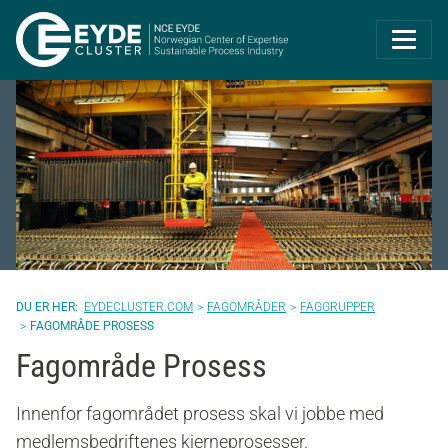
Eyde-Cluster | 
EYDECLUSTER.COM
FAGOMRÅDER
FAGGRUPPER
FAGOMRÅDE PROSESS
Fagområde Prosess
Innenfor fagområdet prosess skal vi jobbe med
medlemsbedriftenes kjerneprosesser.