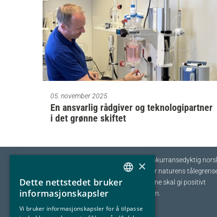
05. november 2025
En ansvarlig rådgiver og teknologipartner
i det grønne skiftet
Eyde-klyngen skal sikre tilvekst og konkurransedyktig nors
×
prosessindustri som opererer innenfor naturens tålegrense
Dette nettstedet bruker
I fellesskap streber vi etter at bedriftene skal gi positivt
NORWEGIAN
informasjonskapsler
bidrag tilbake til samfunnet og naturen.
ENGLISH
Vi bruker informasjonskapsler for å tilpasse