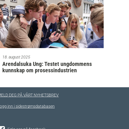
18. august 2025
Arendalsuka Ung: Testet ungdommens
kunnskap om prosessindustrien
ELD DEG PÅ VÅRT NYHETSBREV
ogg inn i sidestrømsdatabasen