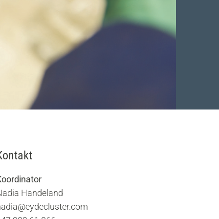
Kontakt
Koordinator
Nadia Handeland
nadia@eydecluster.com