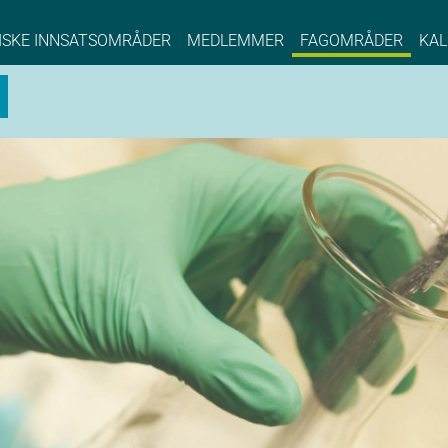
NCE EYDE, Norwegian Center of Expertise, Su
ISKE INNSATSOMRÅDER
MEDLEMMER
FAGOMRÅDER
KAL