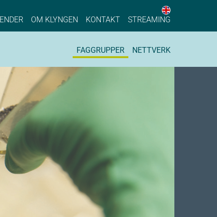
English web 
stainable Process Industry
ENDER
OM KLYNGEN
KONTAKT
STREAMING
FAGGRUPPER
NETTVERK