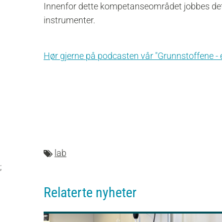
Innenfor dette kompetanseområdet jobbes det
instrumenter.
Hør gjerne på podcasten vår "Grunnstoffene - 
lab
;
Relaterte nyheter