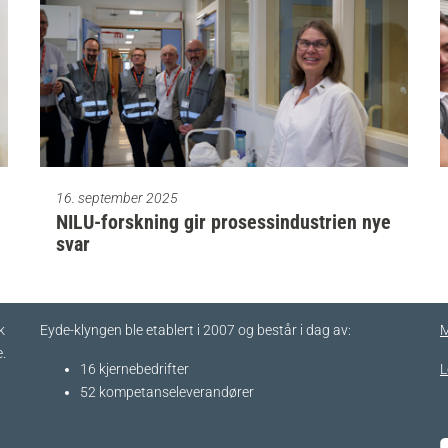
16. september 2025
NILU-forskning gir prosessindustrien nye
svar
k
Eyde-klyngen ble etablert i 2007 og består i dag av:
M
.
16 kjernebedrifter​
L
52 kompetanseleverandører