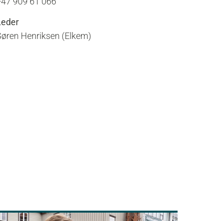
+47 909 61 066
Leder
Søren Henriksen (Elkem)