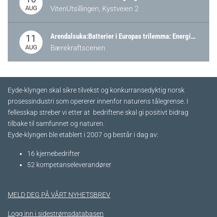
AUG
VitenUtsillingen, Kystveien 2
Arendalsuka:Batterier i Europas trilemma: Energisikkerhet, konkurransekraft og bærekraft (Battery Norway-arrangement)
11
AUG
Bærekraftscenen
Eyde-klyngen skal sikre tilvekst og konkurransedyktig norsk
prosessindustri som opererer innenfor naturens tålegrense. I
fellesskap streber vi etter at bedriftene skal gi positivt bidrag
tilbake til samfunnet og naturen.
Eyde-klyngen ble etablert i 2007 og består i dag av:
16 kjernebedrifter​
52 kompetanseleverandører
MELD DEG PÅ VÅRT NYHETSBREV
Logg inn i sidestrømsdatabasen