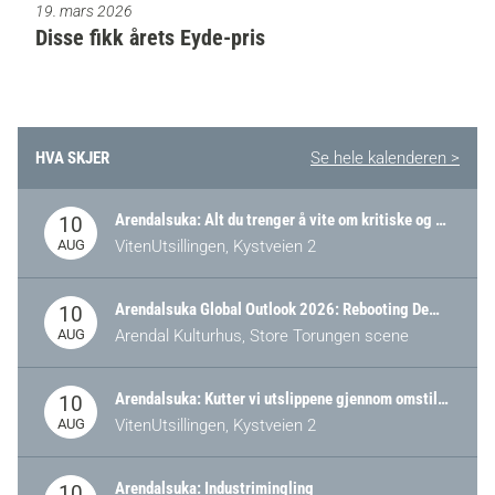
19. mars 2026
Disse fikk årets Eyde-pris
HVA SKJER
Se hele kalenderen >
Arendalsuka: Alt du trenger å vite om kritiske og strategiske verdikjeder i Norge
10
AUG
VitenUtsillingen, Kystveien 2
Arendalsuka Global Outlook 2026: Rebooting Democracy for a New World Order
10
AUG
Arendal Kulturhus, Store Torungen scene
Arendalsuka: Kutter vi utslippene gjennom omstilling – eller tap av industri?
10
AUG
VitenUtsillingen, Kystveien 2
Arendalsuka: Industrimingling
10