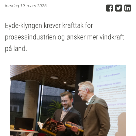
Del p
Del 
D
torsdag 19. mars 2026
Eyde-klyngen krever krafttak for
prosessindustrien og ønsker mer vindkraft
på land.