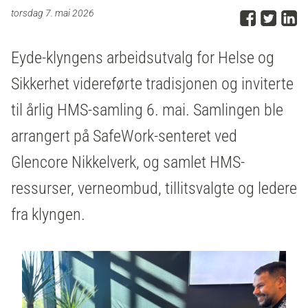
Del p
Del 
D
torsdag 7. mai 2026
Eyde-klyngens arbeidsutvalg for Helse og
Sikkerhet videreførte tradisjonen og inviterte
til årlig HMS-samling 6. mai. Samlingen ble
arrangert på SafeWork-senteret ved
Glencore Nikkelverk, og samlet HMS-
ressurser, verneombud, tillitsvalgte og ledere
fra klyngen.