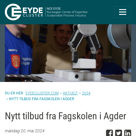
Eyde-Cluster | 
EYDECLUSTER.COM
AKTUELT
2024
NYTT TILBUD FRA FAGSKOLEN I AGDER
Nytt tilbud fra Fagskolen i Agder
Del p
Del 
D
mandag 20. mai 2024