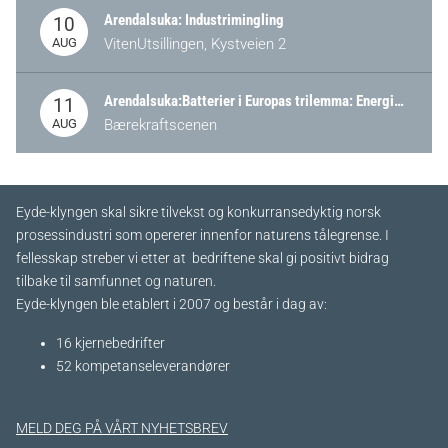
Arendalsuka: Industrimingling
10
AUG
VitenUtsillingen, Kystveien 2
Arendalsuka:Batterier i Europas trilemma: Energisikkerhet, konkurransekraft og bærekraft (Battery Norway-arrangement)
11
AUG
Bærekraftscenen
Eyde-klyngen skal sikre tilvekst og konkurransedyktig norsk
prosessindustri som opererer innenfor naturens tålegrense. I
fellesskap streber vi etter at bedriftene skal gi positivt bidrag
tilbake til samfunnet og naturen.
Eyde-klyngen ble etablert i 2007 og består i dag av:
16 kjernebedrifter​
52 kompetanseleverandører
MELD DEG PÅ VÅRT NYHETSBREV