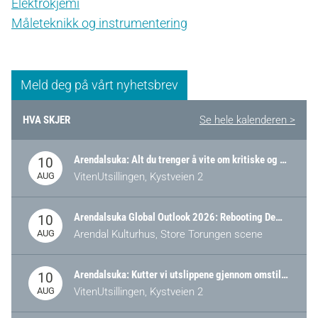
Elektrokjemi
Måleteknikk og instrumentering
Meld deg på vårt nyhetsbrev
HVA SKJER
Se hele kalenderen >
Arendalsuka: Alt du trenger å vite om kritiske og strategiske verdikjeder i Norge
10
AUG
VitenUtsillingen, Kystveien 2
Arendalsuka Global Outlook 2026: Rebooting Democracy for a New World Order
10
AUG
Arendal Kulturhus, Store Torungen scene
Arendalsuka: Kutter vi utslippene gjennom omstilling – eller tap av industri?
10
AUG
VitenUtsillingen, Kystveien 2