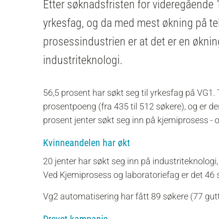
Etter søknadsfristen for videregående 1.m
yrkesfag, og da med mest økning på tek
prosessindustrien er at det er en økni
industriteknologi.
56,5 prosent har søkt seg til yrkesfag på VG1.
prosentpoeng (fra 435 til 512 søkere), og er d
prosent jenter søkt seg inn på kjemiprosess - 
Kvinneandelen har økt
20 jenter har søkt seg inn på industriteknologi,
Ved Kjemiprosess og laboratoriefag er det 46 s
Vg2 automatisering har fått 89 søkere (77 gutte
Drevet kampanje