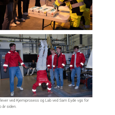
lever ved Kjemiprosess og Lab ved Sam Eyde vgs for
o år siden.