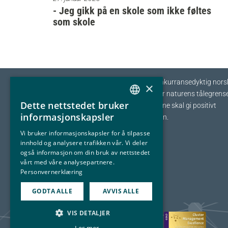
- Jeg gikk på en skole som ikke føltes
som skole
Eyde-klyngen skal sikre tilvekst og konkurransedyktig nors
×
prosessindustri som opererer innenfor naturens tålegrense
Dette nettstedet bruker
I fellesskap streber vi etter at bedriftene skal gi positivt
NORWEGIAN
informasjonskapsler
bidrag tilbake til samfunnet og naturen.
ENGLISH
Vi bruker informasjonskapsler for å tilpasse
innhold og analysere trafikken vår. Vi deler
også informasjon om din bruk av nettstedet
vårt med våre analysepartnere.
Personvernerklæring
GODTA ALLE
AVVIS ALLE
VIS DETALJER