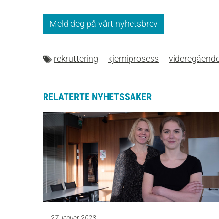
Meld deg på vårt nyhetsbrev
rekruttering
kjemiprosess
videregåend
RELATERTE NYHETSSAKER
27. januar 2023