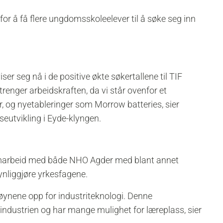
or å få flere ungdomsskoleelever til å søke seg inn
ser seg nå i de positive økte søkertallene til TIF
trenger arbeidskraften, da vi står ovenfor et
ser, og nyetableringer som Morrow batteries, sier
nseutvikling i Eyde-klyngen.
samarbeid med både NHO Agder med blant annet
synliggjøre yrkesfagene.
år øynene opp for industriteknologi. Denne
 industrien og har mange mulighet for læreplass, sier