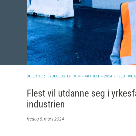
EYDECLUSTER.COM
AKTUELT
2024
FLEST VIL 
Flest vil utdanne seg i yrkesfa
industrien
fredag 8. mars 2024