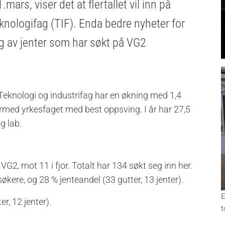
ars, viser det at flertallet vil inn på
nologifag (TIF). Enda bedre nyheter for
ng av jenter som har søkt på VG2
Teknologi og industrifag har en økning med 1,4
ermed yrkesfaget med best oppsving. I år har 27,5
og lab.
 VG2, mot 11 i fjor. Totalt har 134 søkt seg inn her.
økere, og 28 % jenteandel (33 gutter, 13 jenter).
E
r, 12 jenter).
t