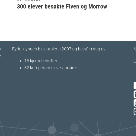
300 elever besøkte Fiven og Morrow
k
Eyde-klyngen ble etablert i 2007 og består i dag av:
M
.
16 kjernebedrifter​
L
52 kompetanseleverandører