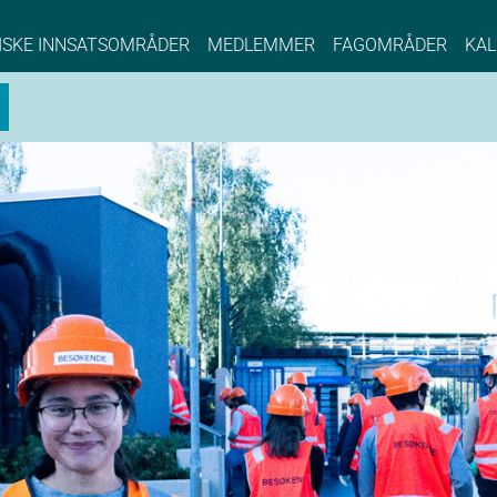
NCE EYDE, Norwegian Center of Expertise, Su
ISKE INNSATSOMRÅDER
MEDLEMMER
FAGOMRÅDER
KAL