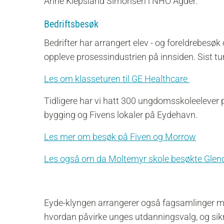
Anne Klepsland Simonsen i NHO Agder.
Bedriftsbesøk
Bedrifter har arrangert elev - og foreldrebesøk
oppleve prosessindustrien på innsiden. Sist tur
Les om klasseturen til GE Healthcare
Tidligere har vi hatt 300 ungdomsskoleelever 
bygging og Fivens lokaler på Eydehavn.
Les mer om besøk på Fiven og Morrow
Les også om da Moltemyr skole besøkte Glenco
Eyde-klyngen arrangerer også fagsamlinger me
hvordan påvirke unges utdanningsvalg, og sikr