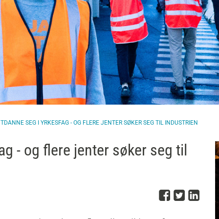
UTDANNE SEG I YRKESFAG - OG FLERE JENTER SØKER SEG TIL INDUSTRIEN
g - og flere jenter søker seg til
Del på 
Del på
Del