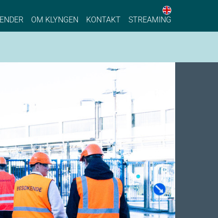
English web 
stainable Process Industry
ENDER
OM KLYNGEN
KONTAKT
STREAMING