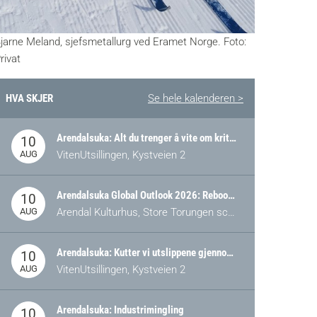
jarne Meland, sjefsmetallurg ved Eramet Norge. Foto:
rivat
HVA SKJER
Se hele kalenderen >
Arendalsuka: Alt du trenger å vite om kritiske og strategiske verdikjeder i Norge
10
AUG
VitenUtsillingen, Kystveien 2
Arendalsuka Global Outlook 2026: Rebooting Democracy for a New World Order
10
AUG
Arendal Kulturhus, Store Torungen scene
Arendalsuka: Kutter vi utslippene gjennom omstilling – eller tap av industri?
10
AUG
VitenUtsillingen, Kystveien 2
Arendalsuka: Industrimingling
10