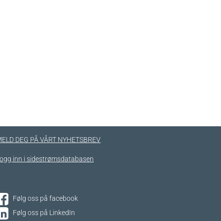
ELD DEG PÅ VÅRT NYHETSBREV
ogg inn i sidestrømsdatabasen
Følg oss på facebook
Følg oss på LinkedIn