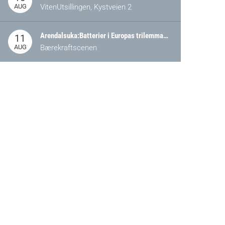
AUG
VitenUtsillingen, Kystveien 2
Arendalsuka:Batterier i Europas trilemma: Energisikkerhet, konkurransekraft og bærekraft (Battery Norway-arrangement)
11
AUG
Bærekraftscenen