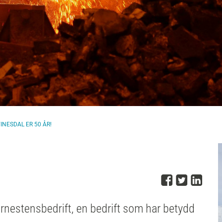
INESDAL ER 50 ÅR!
Del på 
Del på
Del
ørnestensbedrift, en bedrift som har betydd