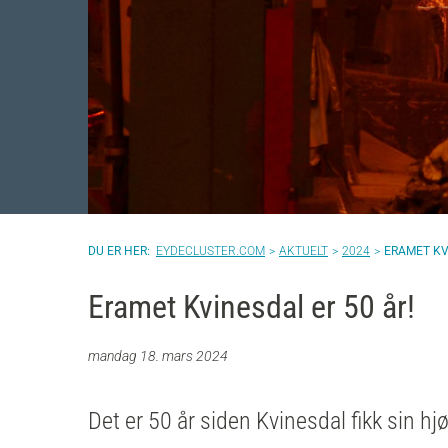
EYDECLUSTER.COM
AKTUELT
2024
ERAMET KV
Eramet Kvinesdal er 50 år!
mandag 18. mars 2024
Det er
50 år
siden
Kvinesdal
fikk sin hj