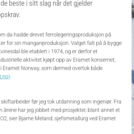
e beste i sitt slag når det gjelder
ippskrav.
som da hadde drevet ferrolegeringsproduksjon på
er for sin manganproduksjon. Valget falt på å bygge
vinesdal ble etablert i 1974, og er derfor et
ndustrielle aktivitet kjøpt opp av Eramet konsernet,
t i Eramet Norway, som dermed overtok både
.no)
skiftarbeider før jeg tok utdanning som ingeniør. Fra
m årene har jeg jobbet med prosjekter, blant annet et
 CO2, sier Bjarne Meland, sjefsmetallurg ved Eramet