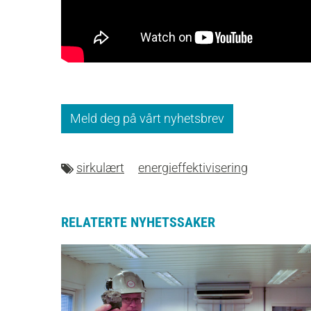
Meld deg på vårt nyhetsbrev
sirkulært
energieffektivisering
RELATERTE NYHETSSAKER