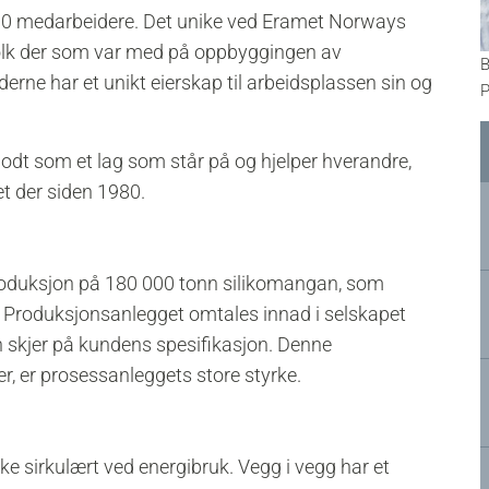
200 medarbeidere. Det unike ved Eramet Norways
r folk der som var med på oppbyggingen av
B
erne har et unikt eierskap til arbeidsplassen sin og
P
s godt som et lag som står på og hjelper hverandre,
t der siden 1980.
produksjon på 180 000 tonn silikomangan, som
 Produksjonsanlegget omtales innad i selskapet
 skjer på kundens spesifikasjon. Denne
er, er prosessanleggets store styrke.
ke sirkulært ved energibruk. Vegg i vegg har et