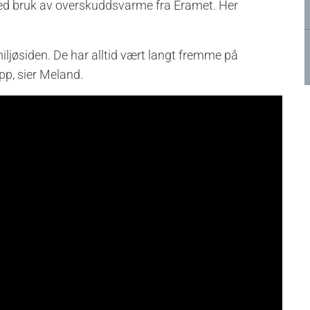
ved bruk av overskuddsvarme fra Eramet.
Her
iljøsiden. De har alltid vært langt fremme på
ipp, sier Meland.