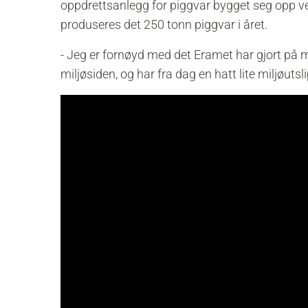
oppdrettsanlegg for piggvar bygget seg opp 
produseres det 250 tonn piggvar i året.
- Jeg er fornøyd med det Eramet har gjort på m
miljøsiden, og har fra dag en hatt lite miljøutsl