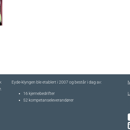
k
Eyde-klyngen ble etablert i 2007 og består i dag av:
M
.
16 kjernebedrifter​
L
52 kompetanseleverandører