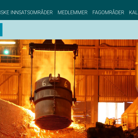
NCE EYDE, Norwegian Center of Expertise, Su
ISKE INNSATSOMRÅDER
MEDLEMMER
FAGOMRÅDER
KAL