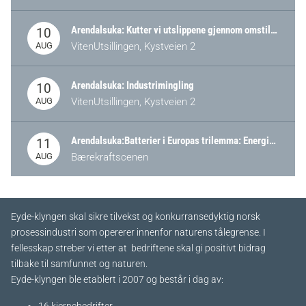
Arendalsuka: Kutter vi utslippene gjennom omstilling – eller tap av industri?
10
AUG
VitenUtsillingen, Kystveien 2
Arendalsuka: Industrimingling
10
AUG
VitenUtsillingen, Kystveien 2
Arendalsuka:Batterier i Europas trilemma: Energisikkerhet, konkurransekraft og bærekraft (Battery Norway-arrangement)
11
AUG
Bærekraftscenen
Eyde-klyngen skal sikre tilvekst og konkurransedyktig norsk
prosessindustri som opererer innenfor naturens tålegrense. I
fellesskap streber vi etter at bedriftene skal gi positivt bidrag
tilbake til samfunnet og naturen.
Eyde-klyngen ble etablert i 2007 og består i dag av: