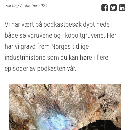
Del p
Del 
D
mandag 7. oktober 2024
Vi har vært på podkastbesøk dypt nede i
både sølvgruvene og i koboltgruvene. Her
har vi gravd frem Norges tidlige
industrihistorie som du kan høre i flere
episoder av podkasten vår.