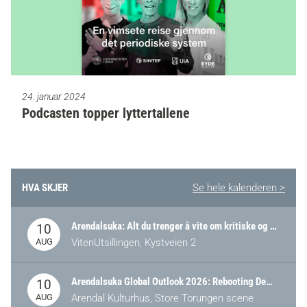
24. januar 2024
Podcasten topper lyttertallene
HVA SKJER
Se hele kalenderen >
Arendalsuka: Alt du trenger å vite om kritiske og strategiske verdikjeder i Norge
10
AUG
VitenUtsillingen, Kystveien 2
Arendalsuka Global Outlook 2026: Rebooting Democracy for a New World Order
10
AUG
Arendal Kulturhus, Store Torungen scene