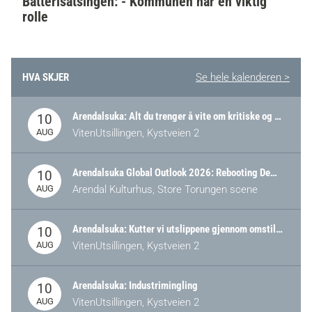
Batterisatsingen: - Kommunen har en viktig
rolle
HVA SKJER
Se hele kalenderen >
Arendalsuka: Alt du trenger å vite om kritiske og strategiske verdikjeder i Norge
10
AUG
VitenUtsillingen, Kystveien 2
Arendalsuka Global Outlook 2026: Rebooting Democracy for a New World Order
10
AUG
Arendal Kulturhus, Store Torungen scene
Arendalsuka: Kutter vi utslippene gjennom omstilling – eller tap av industri?
10
AUG
VitenUtsillingen, Kystveien 2
Arendalsuka: Industrimingling
10
AUG
VitenUtsillingen, Kystveien 2