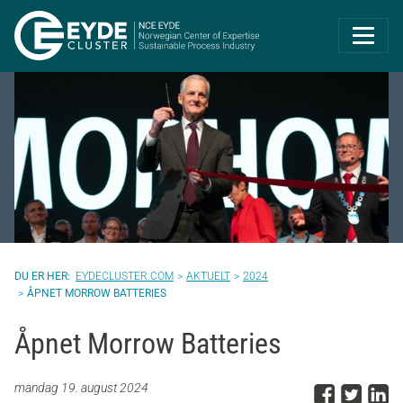
Eyde-Cluster | 
EYDECLUSTER.COM
AKTUELT
2024
ÅPNET MORROW BATTERIES
Åpnet Morrow Batteries
Del p
Del 
D
mandag 19. august 2024