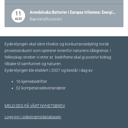
Arendalsuka:Batterier i Europas trilemma: Energisikkerhet, konkurransekraft og bærekraft (Battery Norway-arrangement)
11
AUG
Bærekraftscenen
Eyde-klyngen skal sikre tilvekst og konkurransedyktig norsk
prosessindustri som opererer innenfor naturens tålegrense. I
fellesskap streber vi etter at bedriftene skal gi positivt bidrag
tilbake til samfunnet og naturen.
Eyde-klyngen ble etablert i 2007 og består i dag av:
16 kjernebedrifter​
52 kompetanseleverandører
MELD DEG PÅ VÅRT NYHETSBREV
Logg inn i sidestrømsdatabasen