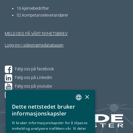
16 kjernebedrifter​
52 kompetanseleverandører
MELD DEG PÅ VÅRT NYHETSBREV
Logg inn i sidestrømsdatabasen
Følg oss på facebook
Følg oss på LinkedIn
Følg oss på youtube
×
Følg oss på Instagram
Dette nettstedet bruker
NORWEGIAN
informasjonskapsler
ENGLISH
Vi bruker informasjonskapsler for å tilpasse
innhold og analysere trafikken vår. Vi deler