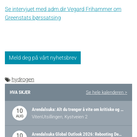
Se intervjuet med adm.dir Vegard Frihammer om
Greenstats børssatsing
Meld deg på vårt nyhetsbrev
hydrogen
HVA SKJER
Se hele kalenderen >
Arendalsuka: Alt du trenger å vite om kritiske og strategiske verdikjeder i Norge
10
AUG
VitenUtsillingen, Kystveien 2
Arendalsuka Global Outlook 2026: Rebooting Democracy for a New World Order
10