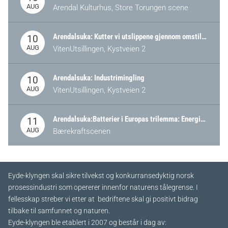
AUG
Arendal Kulturhus, Store Torungen scene
Arendalsuka: Kutter vi utslippene gjennom omstilling – eller tap av industri?
10
AUG
VitenUtsillingen, Kystveien 2
Arendalsuka: Industrimingling
10
AUG
VitenUtsillingen, Kystveien 2
Arendalsuka:Batterier i Europas trilemma: Energisikkerhet, konkurransekraft og bærekraft (Battery Norway-arrangement)
11
AUG
Bærekraftscenen
Eyde-klyngen skal sikre tilvekst og konkurransedyktig norsk
prosessindustri som opererer innenfor naturens tålegrense. I
fellesskap streber vi etter at bedriftene skal gi positivt bidrag
tilbake til samfunnet og naturen.
Eyde-klyngen ble etablert i 2007 og består i dag av: