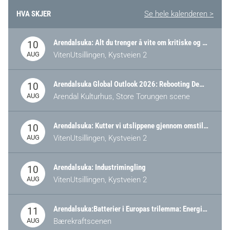
HVA SKJER
Se hele kalenderen >
Arendalsuka: Alt du trenger å vite om kritiske og strategiske verdikjeder i Norge
10
AUG
VitenUtsillingen, Kystveien 2
Arendalsuka Global Outlook 2026: Rebooting Democracy for a New World Order
10
AUG
Arendal Kulturhus, Store Torungen scene
Arendalsuka: Kutter vi utslippene gjennom omstilling – eller tap av industri?
10
AUG
VitenUtsillingen, Kystveien 2
Arendalsuka: Industrimingling
10
AUG
VitenUtsillingen, Kystveien 2
Arendalsuka:Batterier i Europas trilemma: Energisikkerhet, konkurransekraft og bærekraft (Battery Norway-arrangement)
11
AUG
Bærekraftscenen