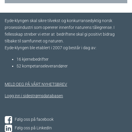
Eyde-klyngen skal sikre tilvekst og konkurransedyktig norsk
prosessindustri som opererer innenfor naturens tålegrense. I
fellesskap streber vi etter at bedriftene skal gi positivt bidrag
tilbake til samfunnet og naturen.
Eyde-klyngen ble etablert i 2007 og består i dag av:
16 kjernebedrifter​
52 kompetanseleverandører
MELD DEG PÅ VÅRT NYHETSBREV
Logg inn i sidestrømsdatabasen
Følg oss på facebook
Følg oss på LinkedIn