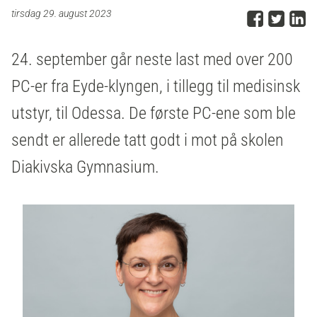
Del p
Del 
D
tirsdag 29. august 2023
24. september går neste last med over 200
PC-er fra Eyde-klyngen, i tillegg til medisinsk
utstyr, til Odessa. De første PC-ene som ble
sendt er allerede tatt godt i mot på skolen
Diakivska Gymnasium.