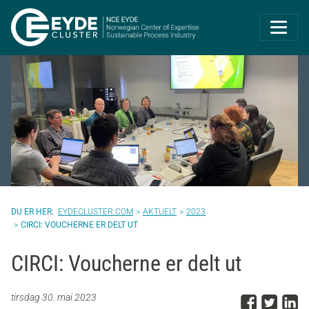
Eyde-Cluster | 
EYDECLUSTER.COM
AKTUELT
2023
CIRCI: VOUCHERNE ER DELT UT
CIRCI: Voucherne er delt ut
Del p
Del 
D
tirsdag 30. mai 2023