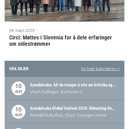
09. mars 2023
Circi: Møttes i Slovenia for å dele erfaringer
om sidestrømmer
HVA SKJER
Se hele kalenderen >
Arendalsuka: Alt du trenger å vite om kritiske og strategiske verdikjeder i Norge
10
AUG
VitenUtsillingen, Kystveien 2
Arendalsuka Global Outlook 2026: Rebooting Democracy for a New World Order
10
AUG
Arendal Kulturhus, Store Torungen scene