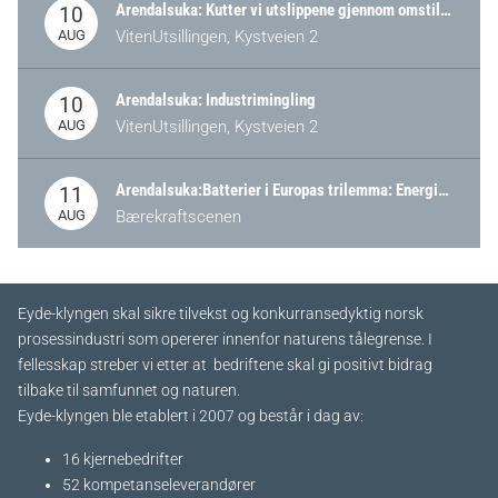
Arendalsuka: Kutter vi utslippene gjennom omstilling – eller tap av industri?
10
AUG
VitenUtsillingen, Kystveien 2
Arendalsuka: Industrimingling
10
AUG
VitenUtsillingen, Kystveien 2
Arendalsuka:Batterier i Europas trilemma: Energisikkerhet, konkurransekraft og bærekraft (Battery Norway-arrangement)
11
AUG
Bærekraftscenen
Eyde-klyngen skal sikre tilvekst og konkurransedyktig norsk
prosessindustri som opererer innenfor naturens tålegrense. I
fellesskap streber vi etter at bedriftene skal gi positivt bidrag
tilbake til samfunnet og naturen.
Eyde-klyngen ble etablert i 2007 og består i dag av:
16 kjernebedrifter​
52 kompetanseleverandører