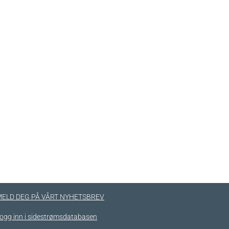
ELD DEG PÅ VÅRT NYHETSBREV
ogg inn i sidestrømsdatabasen