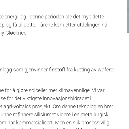
e energi, og i denne perioden ble det mye dette
kap og få til dette. Tårene kom etter utdelingen når
ny Gløckner.
anlegg som gjenvinner finstoff fra kutting av wafere i
e for å gjøre solceller mer klimavennlige. Vi var
 for det viktigste innovasjonsbidraget i
 et agri-voltaics prosjekt. Om denne teknologien brer
unne rafinnere silisiumet videre i en metallurgisk
om har kommersialisert. Men en slik prosess vil gi