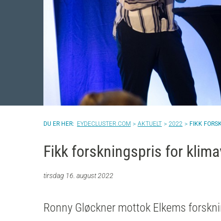
EYDECLUSTER.COM
AKTUELT
2022
FIKK FORS
Fikk forskningspris for klima
tirsdag 16. august 2022
Ronny Gløckner mottok Elkems forsknin