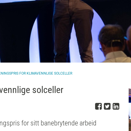
KNINGSPRIS FOR KLIMAVENNLIGE SOLCELLER
vennlige solceller
Del på 
Del på
Del
gspris for sitt banebrytende arbeid