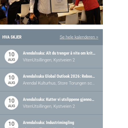
HVA SKJER
Se hele kalenderen >
Arendalsuka: Alt du trenger å vite om kritiske og strategiske verdikjeder i Norge
10
AUG
VitenUtsillingen, Kystveien 2
Arendalsuka Global Outlook 2026: Rebooting Democracy for a New World Order
10
AUG
Arendal Kulturhus, Store Torungen scene
Arendalsuka: Kutter vi utslippene gjennom omstilling – eller tap av industri?
10
AUG
VitenUtsillingen, Kystveien 2
Arendalsuka: Industrimingling
10