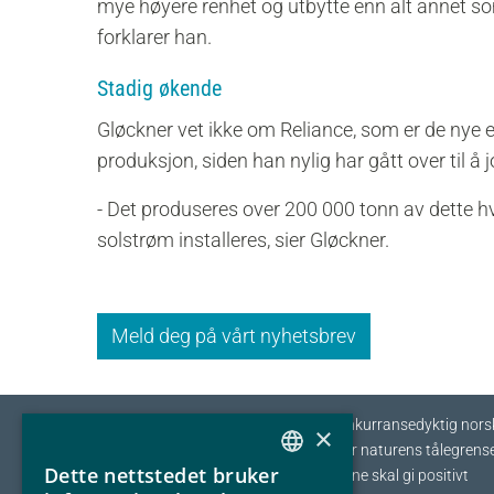
mye høyere renhet og utbytte enn alt annet som
forklarer han.
Stadig økende
Gløckner vet ikke om Reliance, som er de nye 
produksjon, siden han nylig har gått over til å
- Det produseres over 200 000 tonn av dette h
solstrøm installeres, sier Gløckner.
Meld deg på vårt nyhetsbrev
Eyde-klyngen skal sikre tilvekst og konkurransedyktig nors
×
prosessindustri som opererer innenfor naturens tålegrense
Dette nettstedet bruker
I fellesskap streber vi etter at bedriftene skal gi positivt
NORWEGIAN