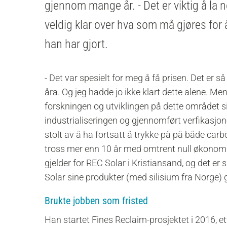
gjennom mange år. - Det er viktig å la n
veldig klar over hva som må gjøres for
han har gjort.
- Det var spesielt for meg å få prisen. Det er
åra. Og jeg hadde jo ikke klart dette alene. Men 
forskningen og utviklingen på dette området side
industrialiseringen og gjennomført verfikasjon
stolt av å ha fortsatt å trykke på på både car
tross mer enn 10 år med omtrent null økonomi
gjelder for REC Solar i Kristiansand, og det e
Solar sine produkter (med silisium fra Norge) g
Brukte jobben som fristed
Han startet Fines Reclaim-prosjektet i 2016, e