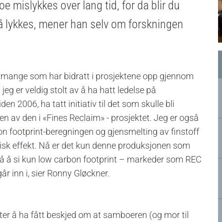
oe mislykkes over lang tid, for da blir du
 å lykkes, mener han selv om forskningen
 så mange som har bidratt i prosjektene opp gjennom
jeg er veldig stolt av å ha hatt ledelse på
n 2006, ha tatt initiativ til det som skulle bli
en av den i «Fines Reclaim» - prosjektet. Jeg er også
bon footprint-beregningen og gjensmelting av finstoff
sk effekt. Nå er det kun denne produksjonen som
r så å si kun low carbon footprint – markeder som REC
år inn i, sier Ronny Gløckner.
tter å ha fått beskjed om at samboeren (og mor til