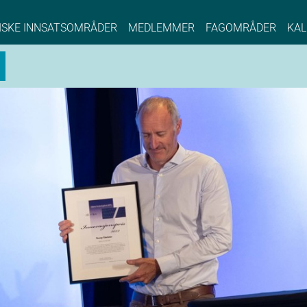
NCE EYDE, Norwegian Center of Expertise, Su
ISKE INNSATSOMRÅDER
MEDLEMMER
FAGOMRÅDER
KAL