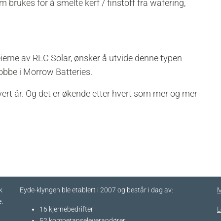
 brukes for å smelte kerf / finstoff fra wafering,
eierne av REC Solar, ønsker å utvide denne typen
 jobbe i Morrow Batteries.
vert år. Og det er økende etter hvert som mer og mer
k
Eyde-klyngen ble etablert i 2007 og består i dag av:
M
.
16 kjernebedrifter​
L
52 kompetanseleverandører