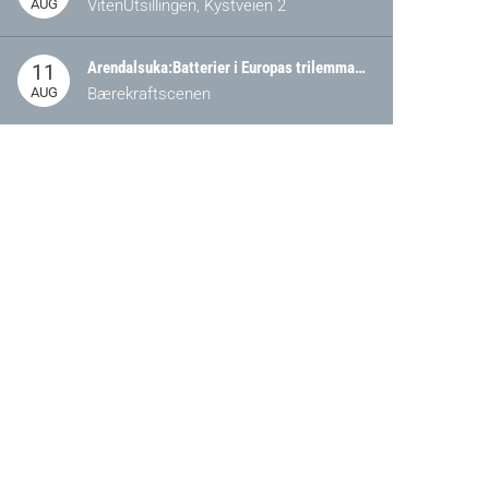
AUG
VitenUtsillingen, Kystveien 2
Arendalsuka:Batterier i Europas trilemma: Energisikkerhet, konkurransekraft og bærekraft (Battery Norway-arrangement)
11
AUG
Bærekraftscenen