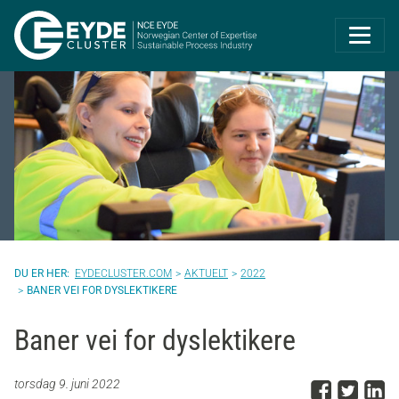
Eyde-Cluster | 
EYDECLUSTER.COM
AKTUELT
2022
BANER VEI FOR DYSLEKTIKERE
Baner vei for dyslektikere
Del p
Del 
D
torsdag 9. juni 2022