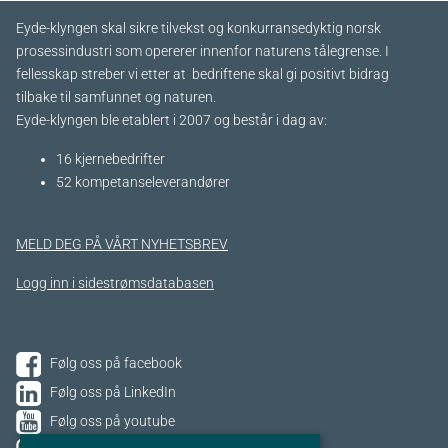
Eyde-klyngen skal sikre tilvekst og konkurransedyktig norsk
prosessindustri som opererer innenfor naturens tålegrense. I
fellesskap streber vi etter at bedriftene skal gi positivt bidrag
tilbake til samfunnet og naturen.
Eyde-klyngen ble etablert i 2007 og består i dag av:
16 kjernebedrifter​
52 kompetanseleverandører
MELD DEG PÅ VÅRT NYHETSBREV
Logg inn i sidestrømsdatabasen
Følg oss på facebook
Følg oss på LinkedIn
Følg oss på youtube