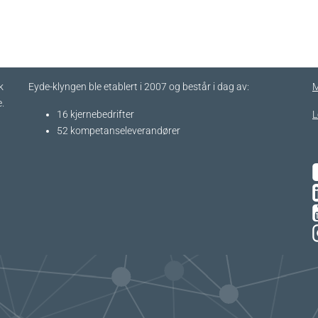
k
Eyde-klyngen ble etablert i 2007 og består i dag av:
M
.
16 kjernebedrifter​
L
52 kompetanseleverandører