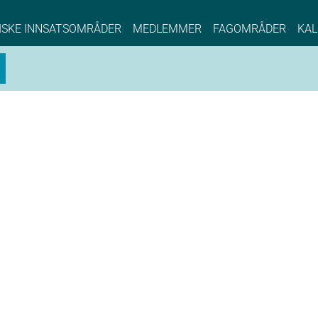
NCE EYDE, Norwegian Center of Expertise, Su
ISKE INNSATSOMRÅDER
MEDLEMMER
FAGOMRÅDER
KAL