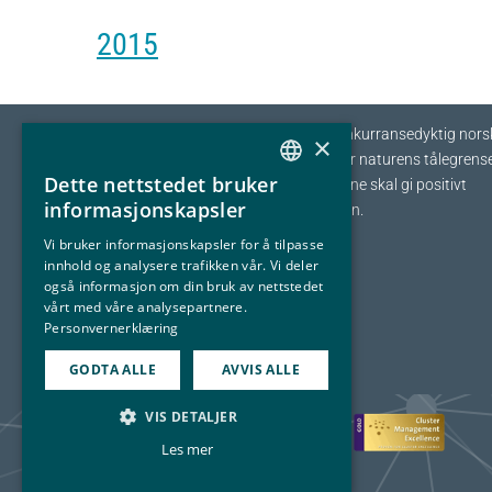
2015
Eyde-klyngen skal sikre tilvekst og konkurransedyktig nors
×
prosessindustri som opererer innenfor naturens tålegrense
Dette nettstedet bruker
I fellesskap streber vi etter at bedriftene skal gi positivt
NORWEGIAN
informasjonskapsler
bidrag tilbake til samfunnet og naturen.
ENGLISH
Vi bruker informasjonskapsler for å tilpasse
innhold og analysere trafikken vår. Vi deler
også informasjon om din bruk av nettstedet
vårt med våre analysepartnere.
Personvernerklæring
GODTA ALLE
AVVIS ALLE
VIS DETALJER
Les mer