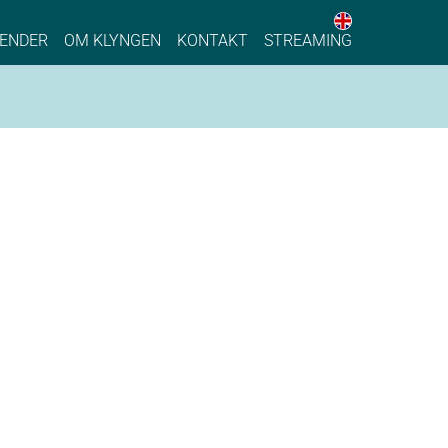
English web 
stainable Process Industry
ENDER
OM KLYNGEN
KONTAKT
STREAMING