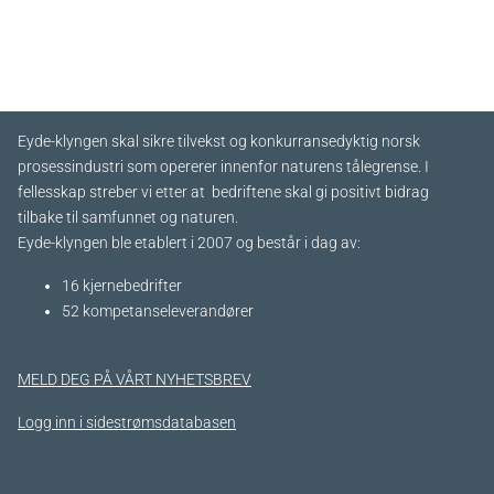
Eyde-klyngen skal sikre tilvekst og konkurransedyktig norsk
prosessindustri som opererer innenfor naturens tålegrense. I
fellesskap streber vi etter at bedriftene skal gi positivt bidrag
tilbake til samfunnet og naturen.
Eyde-klyngen ble etablert i 2007 og består i dag av:
16 kjernebedrifter​
52 kompetanseleverandører
MELD DEG PÅ VÅRT NYHETSBREV
Logg inn i sidestrømsdatabasen