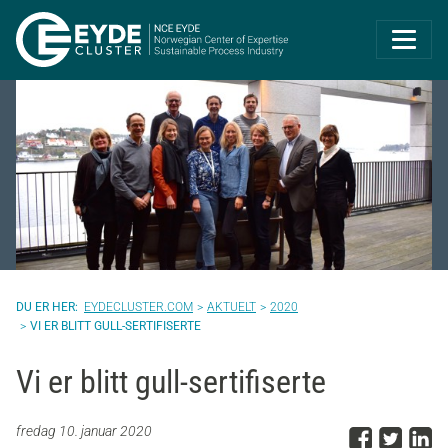
Eyde-Cluster | 
EYDECLUSTER.COM
AKTUELT
2020
VI ER BLITT GULL-SERTIFISERTE
Vi er blitt gull-sertifiserte
Del p
Del 
D
fredag 10. januar 2020