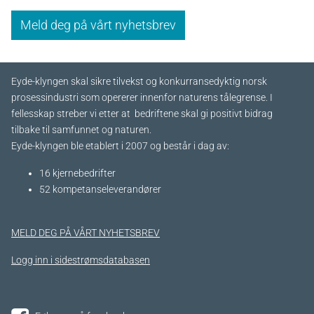
Meld deg på vårt nyhetsbrev
Eyde-klyngen skal sikre tilvekst og konkurransedyktig norsk
prosessindustri som opererer innenfor naturens tålegrense. I
fellesskap streber vi etter at bedriftene skal gi positivt bidrag
tilbake til samfunnet og naturen.
Eyde-klyngen ble etablert i 2007 og består i dag av:
16 kjernebedrifter​
52 kompetanseleverandører
MELD DEG PÅ VÅRT NYHETSBREV
Logg inn i sidestrømsdatabasen