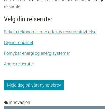
reiserute.
Velg din reiserute:
Sirkulærøkonomi - mer effektiv ressursutnyttelse
Grønn mobilitet
Fornybar energi og energisystemer
Andre reiseruter
Meld deg på vårt nyhetsbrev
innovasjon