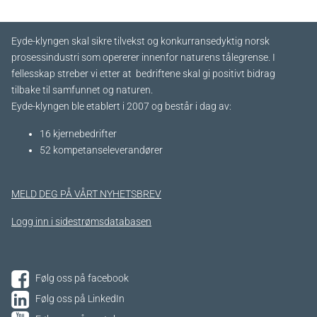
Eyde-klyngen skal sikre tilvekst og konkurransedyktig norsk
prosessindustri som opererer innenfor naturens tålegrense. I
fellesskap streber vi etter at bedriftene skal gi positivt bidrag
tilbake til samfunnet og naturen.
Eyde-klyngen ble etablert i 2007 og består i dag av:
16 kjernebedrifter​
52 kompetanseleverandører
MELD DEG PÅ VÅRT NYHETSBREV
Logg inn i sidestrømsdatabasen
Følg oss på facebook
Følg oss på LinkedIn