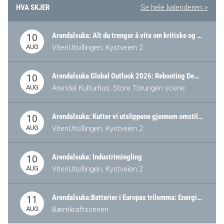
HVA SKJER
Se hele kalenderen >
Arendalsuka: Alt du trenger å vite om kritiske og strategiske verdikjeder i Norge
10
AUG
VitenUtsillingen, Kystveien 2
Arendalsuka Global Outlook 2026: Rebooting Democracy for a New World Order
10
AUG
Arendal Kulturhus, Store Torungen scene
Arendalsuka: Kutter vi utslippene gjennom omstilling – eller tap av industri?
10
AUG
VitenUtsillingen, Kystveien 2
Arendalsuka: Industrimingling
10
AUG
VitenUtsillingen, Kystveien 2
Arendalsuka:Batterier i Europas trilemma: Energisikkerhet, konkurransekraft og bærekraft (Battery Norway-arrangement)
11
AUG
Bærekraftscenen