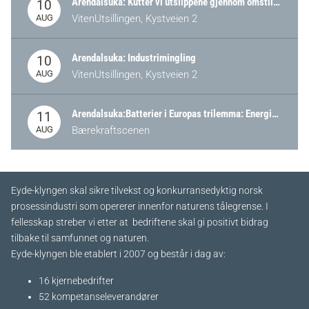
Arendalsuka: Kutter vi utslippene gjennom omstilling – eller tap av industri?
10
AUG
VitenUtsillingen, Kystveien 2
Arendalsuka: Industrimingling
10
AUG
VitenUtsillingen, Kystveien 2
Arendalsuka:Batterier i Europas trilemma: Energisikkerhet, konkurransekraft og bærekraft (Battery Norway-arrangement)
11
AUG
Bærekraftscenen
Eyde-klyngen skal sikre tilvekst og konkurransedyktig norsk
prosessindustri som opererer innenfor naturens tålegrense. I
fellesskap streber vi etter at bedriftene skal gi positivt bidrag
tilbake til samfunnet og naturen.
Eyde-klyngen ble etablert i 2007 og består i dag av:
16 kjernebedrifter​
52 kompetanseleverandører