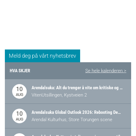
Meld deg på vårt nyhetsbrev
HVA SKJER
Se hele kalenderen >
Arendalsuka: Alt du trenger å vite om kritiske og strategiske verdikjeder i Norge
10
AUG
VitenUtsillingen, Kystveien 2
Arendalsuka Global Outlook 2026: Rebooting Democracy for a New World Order
10
AUG
Arendal Kulturhus, Store Torungen scene