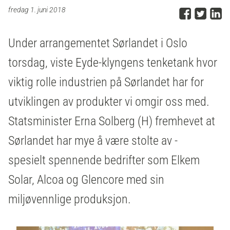
Del p
Del 
D
fredag 1. juni 2018
Under arrangementet Sørlandet i Oslo
torsdag, viste Eyde-klyngens tenketank hvor
viktig rolle industrien på Sørlandet har for
utviklingen av produkter vi omgir oss med.
Statsminister Erna Solberg (H) fremhevet at
Sørlandet har mye å være stolte av -
spesielt spennende bedrifter som Elkem
Solar, Alcoa og Glencore med sin
miljøvennlige produksjon.