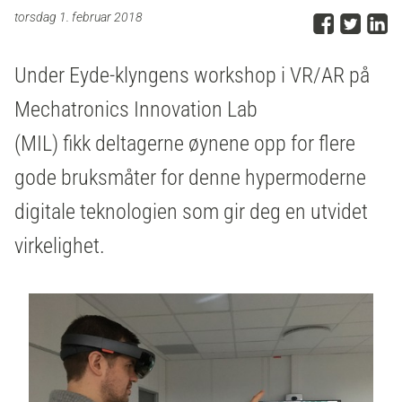
Del p
Del 
D
torsdag 1. februar 2018
Under Eyde-klyngens workshop i VR/AR på
Mechatronics Innovation Lab
(MIL) fikk deltagerne øynene opp for flere
gode bruksmåter for denne hypermoderne
digitale teknologien som gir deg en utvidet
virkelighet.