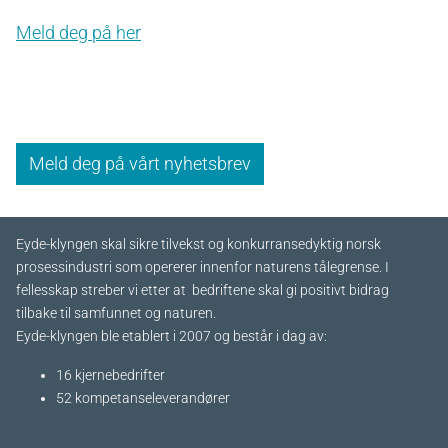
Meld deg på her
Meld deg på vårt nyhetsbrev
Eyde-klyngen skal sikre tilvekst og konkurransedyktig norsk
prosessindustri som opererer innenfor naturens tålegrense. I
fellesskap streber vi etter at bedriftene skal gi positivt bidrag
tilbake til samfunnet og naturen.
Eyde-klyngen ble etablert i 2007 og består i dag av:
16 kjernebedrifter​
52 kompetanseleverandører