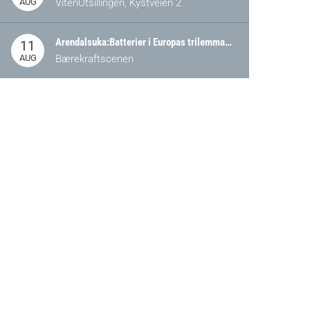
AUG
VitenUtsillingen, Kystveien 2
Arendalsuka:Batterier i Europas trilemma: Energisikkerhet, konkurransekraft og bærekraft (Battery Norway-arrangement)
11
AUG
Bærekraftscenen