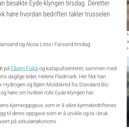
an besøkte Eyde-klyngen tirsdag. Deretter
fikk høre hvordan bedriften takler trusselen
N
a
ansand og Alcoa Lista i Farsund tirsdag.
H
dt på
Elkem Fiskå
og katapultsenteret, sammen med
ens daglige leder, Helene Fladmark. Her fikk han
 Hydrogen og Bjørn Moldskred fra Standard Bio
 og høre om hvilken rolle Eyde-klyngen har
.
ens kjerneoppgave, som er å sikre kjernebedriftenes
gg til deres oppgave som er å utvikle og ta i bruk
basert på sirkulærøkonomi.