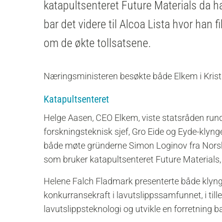
katapultsenteret Future Materials da h
bar det videre til Alcoa Lista hvor han 
om de økte tollsatsene.
Næringsministeren besøkte både Elkem i Kristi
Katapultsenteret
Helge Aasen, CEO Elkem, viste statsråden run
forskningsteknisk sjef, Gro Eide og Eyde-klyng
både møte gründerne Simon Loginov fra Norsk
som bruker katapultsenteret Future Materials,
Helene Falch Fladmark presenterte både klyng
konkurransekraft i lavutslippssamfunnet, i tille
lavutslippsteknologi og utvikle en forretning 