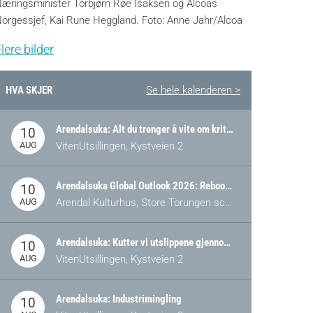
æringsminister Torbjørn Røe Isaksen og Alcoas
orgessjef, Kai Rune Heggland. Foto: Anne Jahr/Alcoa
lere bilder
HVA SKJER
Se hele kalenderen >
Arendalsuka: Alt du trenger å vite om kritiske og strategiske verdikjeder i Norge
10
AUG
VitenUtsillingen, Kystveien 2
Arendalsuka Global Outlook 2026: Rebooting Democracy for a New World Order
10
AUG
Arendal Kulturhus, Store Torungen scene
Arendalsuka: Kutter vi utslippene gjennom omstilling – eller tap av industri?
10
AUG
VitenUtsillingen, Kystveien 2
Arendalsuka: Industrimingling
10