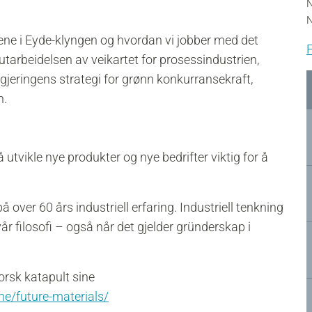
N
N
tene i Eyde-klyngen og hvordan vi jobber med det
F
i utarbeidelsen av veikartet for prosessindustrien,
gjeringens strategi for grønn konkurransekraft,
n.
 å utvikle nye produkter og nye bedrifter viktig for å
 over 60 års industriell erfaring. Industriell tenkning
år filosofi – også når det gjelder gründerskap i
rsk katapult sine
ne/future-materials/