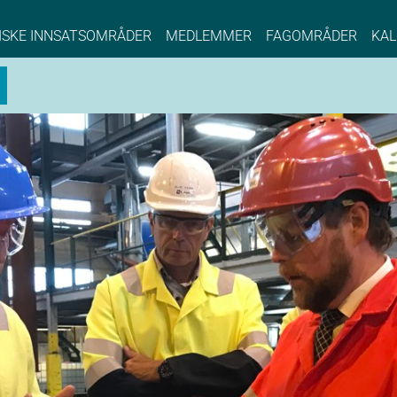
NCE EYDE, Norwegian Center of Expertise, Su
ISKE INNSATSOMRÅDER
MEDLEMMER
FAGOMRÅDER
KAL