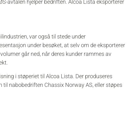
-avtalen hjelper bedriften. Alcoa Lista eksporterer
lindustrien, var også til stede under
esentasjon under besøket, at selv om de eksporterer
es volumer går ned, når deres kunder rammes av
ekt.
ing i støperiet til Alcoa Lista. Der produseres
m til nabobedriften Chassix Norway AS, eller støpes