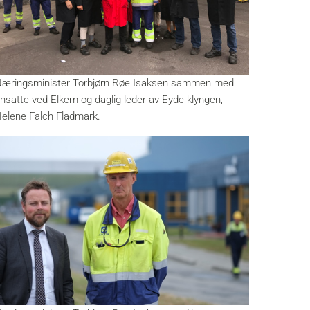
æringsminister Torbjørn Røe Isaksen sammen med
nsatte ved Elkem og daglig leder av Eyde-klyngen,
elene Falch Fladmark.