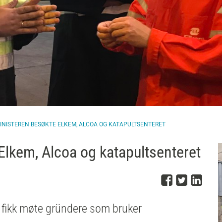
NISTEREN BESØKTE ELKEM, ALCOA OG KATAPULTSENTERET
lkem, Alcoa og katapultsenteret
Del på 
Del på
Del
 fikk møte gründere som bruker