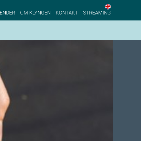
English web 
stainable Process Industry
ENDER
OM KLYNGEN
KONTAKT
STREAMING