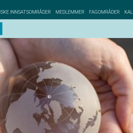
NCE EYDE, Norwegian Center of Expertise, Su
ISKE INNSATSOMRÅDER
MEDLEMMER
FAGOMRÅDER
KAL