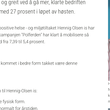
 og greit ved å gå mer, klarte bedriften
med 27 prosent i løpet av høsten.
sitive helse - og miljøtiltaket Hennig Olsen is har
-kampanjen "Polferden" har klart å mobilisere så
fra 7,39 til 5,4 prosent.
tte kommet i bedre form takket være denne
H
N
 til Hennig-Olsen is:
k
e fysisk form.
m
normalt for årstiden.