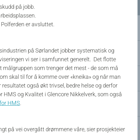
rskudd på jobb.
 arbeidsplassen.
m Polferden er avsluttet.
sindustrien på Sørlandet jobber systematisk og
viseringen vi ser i samfunnet generelt. Det flotte
 mot målgruppen som trenger det mest - de som må
som skal til for å komme over «kneika» og når man
 resultatet også økt trivsel, bedre helse og derfor
for HMS og Kvalitet i Glencore Nikkelverk, som også
 for HMS
.
angt på vei overgått drømmene våre, sier prosjekteier