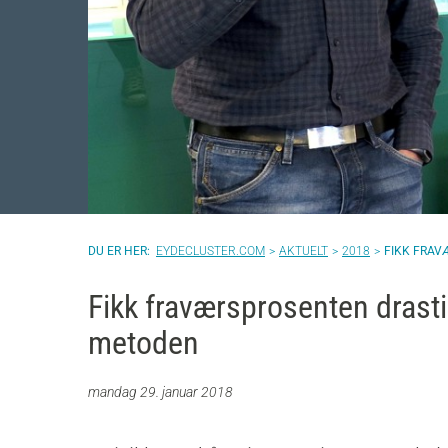
EYDECLUSTER.COM
AKTUELT
2018
FIKK FRAV
Fikk fraværsprosenten drast
metoden
mandag 29. januar 2018