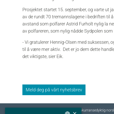
Prosjektet startet 15. september, og varte ut ja
av de rundt 70 tremannslagene i bedriften til 
avstand som polfarer Astrid Furholt nylig la n
av polfareren, som nylig nådde Sydpolen som 
- Vi gratulerer Hennig-Olsen med suksessen, og
til å være mer aktiv. Det er jo dem dette handl
det viktigste, sier Eik.
Meld deg på vårt nyhetsbrev
Eyde-klyngen skal sikre tilvekst og konkurransedyktig nors
×