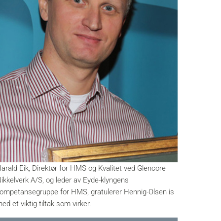
arald Eik, Direktør for HMS og Kvalitet ved Glencore
ikkelverk A/S, og leder av Eyde-klyngens
ompetansegruppe for HMS, gratulerer Hennig-Olsen is
ed et viktig tiltak som virker.