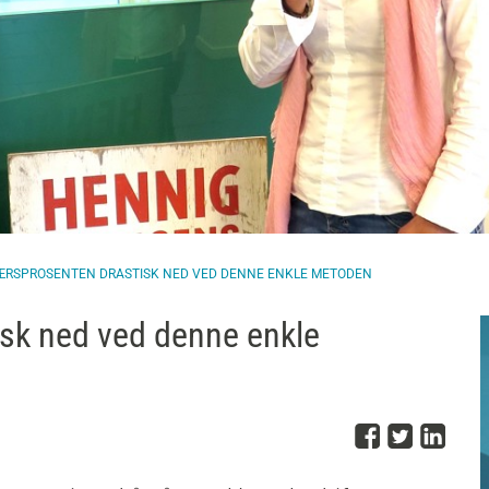
ÆRSPROSENTEN DRASTISK NED VED DENNE ENKLE METODEN
isk ned ved denne enkle
Del på 
Del på
Del