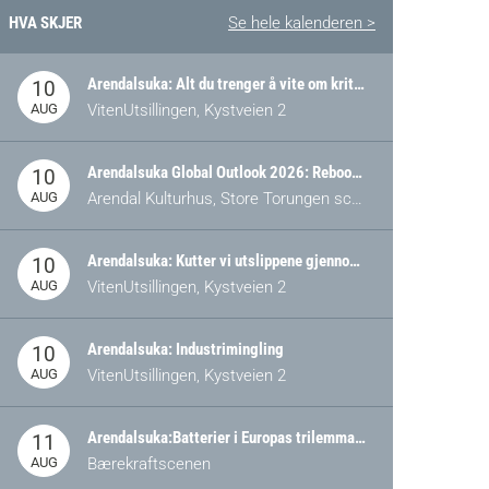
HVA SKJER
Se hele kalenderen >
Arendalsuka: Alt du trenger å vite om kritiske og strategiske verdikjeder i Norge
10
AUG
VitenUtsillingen, Kystveien 2
Arendalsuka Global Outlook 2026: Rebooting Democracy for a New World Order
10
AUG
Arendal Kulturhus, Store Torungen scene
Arendalsuka: Kutter vi utslippene gjennom omstilling – eller tap av industri?
10
AUG
VitenUtsillingen, Kystveien 2
Arendalsuka: Industrimingling
10
AUG
VitenUtsillingen, Kystveien 2
Arendalsuka:Batterier i Europas trilemma: Energisikkerhet, konkurransekraft og bærekraft (Battery Norway-arrangement)
11
AUG
Bærekraftscenen