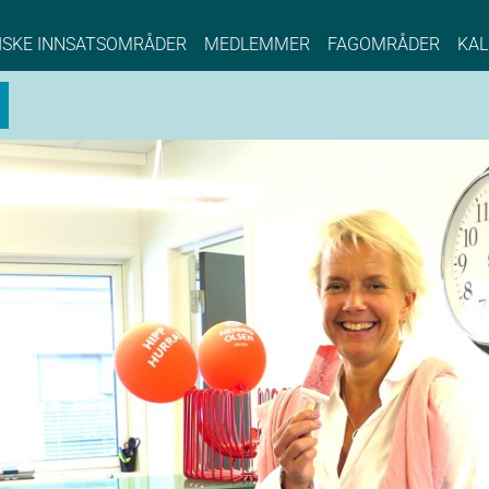
NCE EYDE, Norwegian Center of Expertise, Su
ISKE INNSATSOMRÅDER
MEDLEMMER
FAGOMRÅDER
KAL