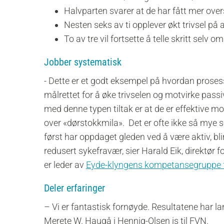
Halvparten svarer at de har fått mer ove
Nesten seks av ti opplever økt trivsel på
To av tre vil fortsette å telle skritt selv o
Jobber systematisk
- Dette er et godt eksempel på hvordan proses
målrettet for å øke trivselen og motvirke passi
med denne typen tiltak er at de er effektive
over «dørstokkmila». Det er ofte ikke så mye 
først har oppdaget gleden ved å være aktiv, blir
redusert sykefravær, sier Harald Eik, direktør 
er leder av
Eyde-klyngens kompetansegruppe
Deler erfaringer
– Vi er fantastisk fornøyde. Resultatene har l
Merete W. Haugå i Hennig-Olsen is til FVN.