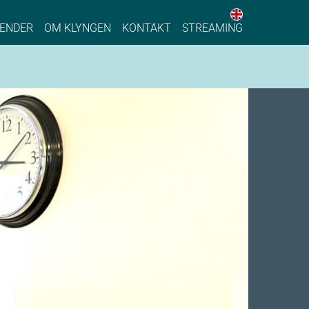
English web 
stainable Process Industry
ENDER
OM KLYNGEN
KONTAKT
STREAMING