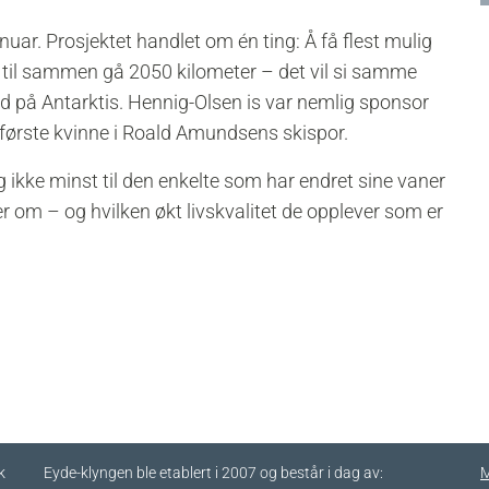
nuar. Prosjektet handlet om én ting: Å få flest mulig
å til sammen gå 2050 kilometer – det vil si samme
ed på Antarktis. Hennig-Olsen is var nemlig sponsor
første kvinne i Roald Amundsens skispor.
 ikke minst til den enkelte som har endret sine vaner
er om – og hvilken økt livskvalitet de opplever som er
k
Eyde-klyngen ble etablert i 2007 og består i dag av:
M