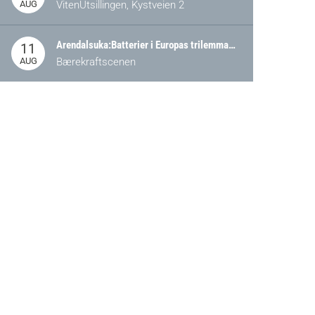
AUG
VitenUtsillingen, Kystveien 2
Arendalsuka:Batterier i Europas trilemma: Energisikkerhet, konkurransekraft og bærekraft (Battery Norway-arrangement)
11
AUG
Bærekraftscenen