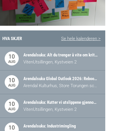
HVA SKJER
Se hele kalenderen >
Arendalsuka: Alt du trenger å vite om kritiske og strategiske verdikjeder i Norge
10
AUG
VitenUtsillingen, Kystveien 2
Arendalsuka Global Outlook 2026: Rebooting Democracy for a New World Order
10
AUG
Arendal Kulturhus, Store Torungen scene
Arendalsuka: Kutter vi utslippene gjennom omstilling – eller tap av industri?
10
AUG
VitenUtsillingen, Kystveien 2
Arendalsuka: Industrimingling
10