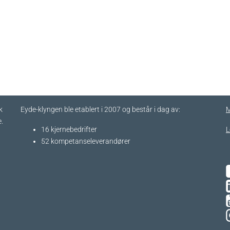
k
Eyde-klyngen ble etablert i 2007 og består i dag av:
M
.
16 kjernebedrifter​
L
52 kompetanseleverandører