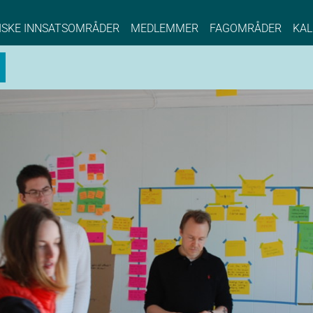
NCE EYDE, Norwegian Center of Expertise, Su
ISKE INNSATSOMRÅDER
MEDLEMMER
FAGOMRÅDER
KAL