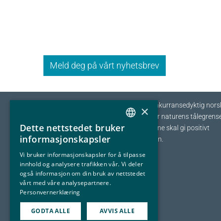
Meld deg på vårt nyhetsbrev
Eyde-klyngen skal sikre tilvekst og konkurransedyktig nors
×
prosessindustri som opererer innenfor naturens tålegrense
Dette nettstedet bruker
I fellesskap streber vi etter at bedriftene skal gi positivt
NORWEGIAN
informasjonskapsler
bidrag tilbake til samfunnet og naturen.
ENGLISH
Vi bruker informasjonskapsler for å tilpasse
innhold og analysere trafikken vår. Vi deler
også informasjon om din bruk av nettstedet
vårt med våre analysepartnere.
Personvernerklæring
GODTA ALLE
AVVIS ALLE