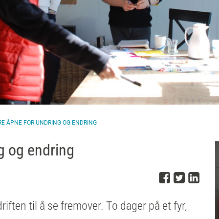
ÆRE ÅPNE FOR UNDRING OG ENDRING
g og endring
Del på 
Del på
Del
ften til å se fremover. To dager på et fyr,