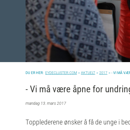
EYDECLUSTER.COM
AKTUELT
2017
- VI MÅ V
- Vi må være åpne for undrin
mandag 13. mars 2017
Topplederene ønsker å få de unge i bedri