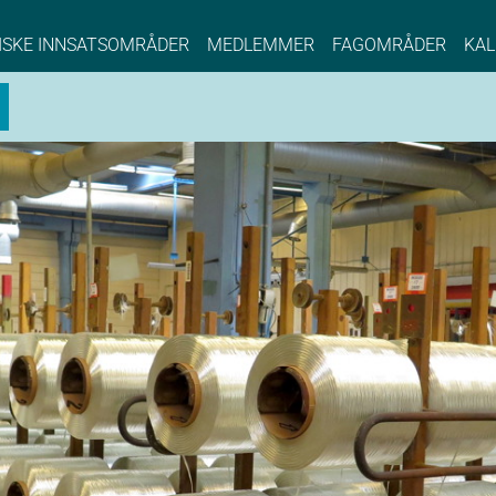
NCE EYDE, Norwegian Center of Expertise, Su
ISKE INNSATSOMRÅDER
MEDLEMMER
FAGOMRÅDER
KAL