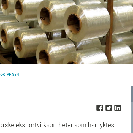
ORTPRISEN
Del på 
Del på
Del
norske eksportvirksomheter som har lyktes