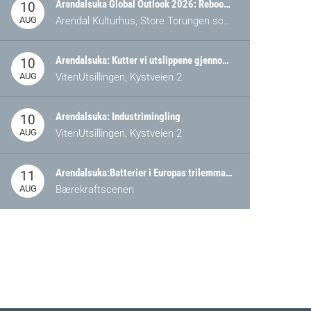
Arendalsuka Global Outlook 2026: Rebooting Democracy for a New World Order
10
AUG
Arendal Kulturhus, Store Torungen scene
Arendalsuka: Kutter vi utslippene gjennom omstilling – eller tap av industri?
10
AUG
VitenUtsillingen, Kystveien 2
Arendalsuka: Industrimingling
10
AUG
VitenUtsillingen, Kystveien 2
Arendalsuka:Batterier i Europas trilemma: Energisikkerhet, konkurransekraft og bærekraft (Battery Norway-arrangement)
11
AUG
Bærekraftscenen