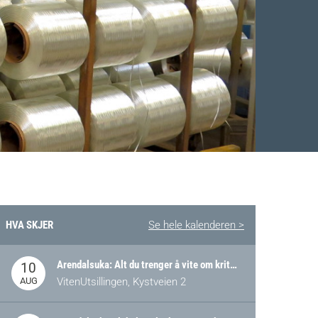
HVA SKJER
Se hele kalenderen >
Facebook
 Twitter
 på LinkedIn
Arendalsuka: Alt du trenger å vite om kritiske og strategiske verdikjeder i Norge
10
AUG
VitenUtsillingen, Kystveien 2