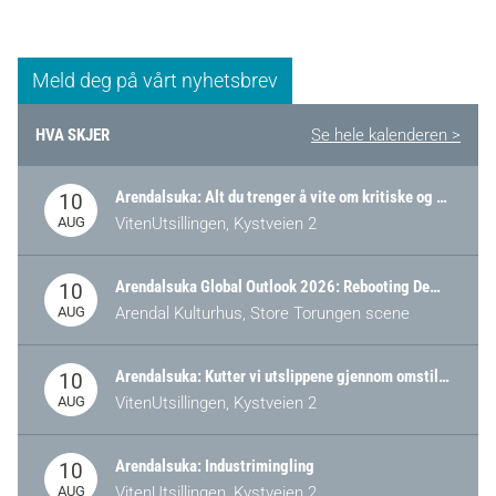
Meld deg på vårt nyhetsbrev
HVA SKJER
Se hele kalenderen >
Arendalsuka: Alt du trenger å vite om kritiske og strategiske verdikjeder i Norge
10
AUG
VitenUtsillingen, Kystveien 2
Arendalsuka Global Outlook 2026: Rebooting Democracy for a New World Order
10
AUG
Arendal Kulturhus, Store Torungen scene
Arendalsuka: Kutter vi utslippene gjennom omstilling – eller tap av industri?
10
AUG
VitenUtsillingen, Kystveien 2
Arendalsuka: Industrimingling
10
AUG
VitenUtsillingen, Kystveien 2