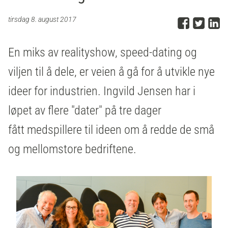
Del p
Del 
D
tirsdag 8. august 2017
En miks av realityshow, speed-dating og
viljen til å dele, er veien å gå for å utvikle nye
ideer for industrien. Ingvild Jensen har i
løpet av flere "dater" på tre dager
fått medspillere til ideen om å redde de små
og mellomstore bedriftene.