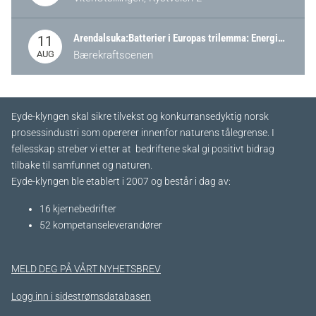
Arendalsuka:Batterier i Europas trilemma: Energisikkerhet, konkurransekraft og bærekraft (Battery Norway-arrangement)
11
AUG
Bærekraftscenen
Eyde-klyngen skal sikre tilvekst og konkurransedyktig norsk
prosessindustri som opererer innenfor naturens tålegrense. I
fellesskap streber vi etter at bedriftene skal gi positivt bidrag
tilbake til samfunnet og naturen.
Eyde-klyngen ble etablert i 2007 og består i dag av:
16 kjernebedrifter​
52 kompetanseleverandører
MELD DEG PÅ VÅRT NYHETSBREV
Logg inn i sidestrømsdatabasen