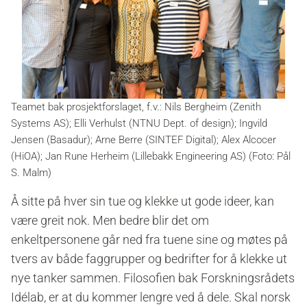
Teamet bak prosjektforslaget, f.v.: Nils Bergheim (Zenith
Systems AS); Elli Verhulst (NTNU Dept. of design); Ingvild
Jensen (Basadur); Arne Berre (SINTEF Digital); Alex Alcocer
(HiOA); Jan Rune Herheim (Lillebakk Engineering AS) (Foto: Pål
S. Malm)
Å sitte på hver sin tue og klekke ut gode ideer, kan
være greit nok. Men bedre blir det om
enkeltpersonene går ned fra tuene sine og møtes på
tvers av både faggrupper og bedrifter for å klekke ut
nye tanker sammen. Filosofien bak Forskningsrådets
Idélab, er at du kommer lengre ved å dele. Skal norsk