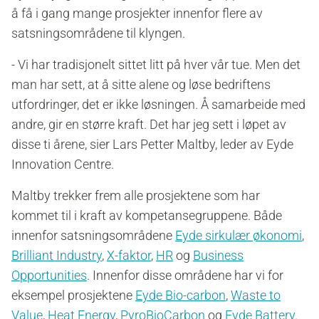
å få i gang mange prosjekter innenfor flere av
satsningsområdene til klyngen.
- Vi har tradisjonelt sittet litt på hver vår tue. Men det
man har sett, at å sitte alene og løse bedriftens
utfordringer, det er ikke løsningen. Å samarbeide med
andre, gir en større kraft. Det har jeg sett i løpet av
disse ti årene, sier Lars Petter Maltby, leder av Eyde
Innovation Centre.
Maltby trekker frem alle prosjektene som har
kommet til i kraft av kompetansegruppene. Både
innenfor satsningsområdene
Eyde sirkulær økonomi
,
Brilliant Industry
,
X-faktor
,
HR
og
Business
Opportunities
. Innenfor disse områdene har vi for
eksempel
prosjektene
Eyde Bio-carbon
,
Waste to
Value
,
Heat Energy
,
PyroBioCarbon
og
Eyde Battery
.