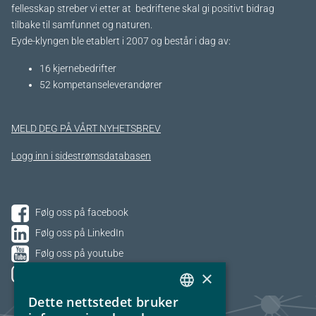
fellesskap streber vi etter at bedriftene skal gi positivt bidrag
tilbake til samfunnet og naturen.
Eyde-klyngen ble etablert i 2007 og består i dag av:
16 kjernebedrifter​
52 kompetanseleverandører
MELD DEG PÅ VÅRT NYHETSBREV
Logg inn i sidestrømsdatabasen
Følg oss på facebook
Følg oss på LinkedIn
Følg oss på youtube
×
Følg oss på Instagram
Dette nettstedet bruker
NORWEGIAN