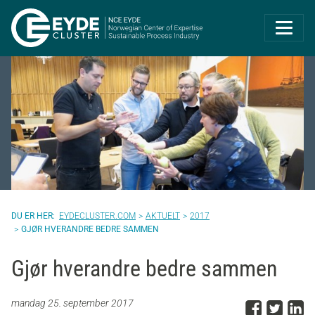
Eyde-Cluster | 
EYDECLUSTER.COM
AKTUELT
2017
GJØR HVERANDRE BEDRE SAMMEN
Gjør hverandre bedre sammen
Del p
Del 
D
mandag 25. september 2017