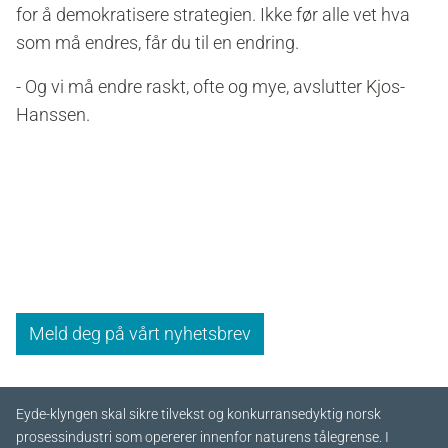
for å demokratisere strategien. Ikke før alle vet hva
som må endres, får du til en endring.
- Og vi må endre raskt, ofte og mye, avslutter Kjos-
Hanssen.
Meld deg på vårt nyhetsbrev
Eyde-klyngen skal sikre tilvekst og konkurransedyktig norsk
prosessindustri som opererer innenfor naturens tålegrense. I