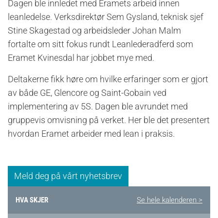
Dagen ble innledet med Eramets arbeid innen
leanledelse. V
erksdirektør Sem Gysland, teknisk sjef
Stine Skagestad og arbeidsleder Johan Malm
fortalte om sitt fokus rundt
Leanlederadferd som
Eramet Kvinesdal har jobbet mye med.
Deltakerne fikk høre om hvilke erfaringer som er gjort
av både GE, Glencore og Saint-Gobain ved
implementering av 5S. Dagen ble avrundet med
gruppevis omvisning på verket. Her ble det presentert
hvordan Eramet arbeider
med lean i praksis.
Meld deg på vårt nyhetsbrev
HVA SKJER
Se hele kalenderen >