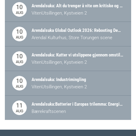
Arendalsuka: Alt du trenger å vite om kritiske og strategiske verdikjeder i Norge
10
AUG
VitenUtsillingen, Kystveien 2
Arendalsuka Global Outlook 2026: Rebooting Democracy for a New World Order
10
AUG
Arendal Kulturhus, Store Torungen scene
Arendalsuka: Kutter vi utslippene gjennom omstilling – eller tap av industri?
10
AUG
VitenUtsillingen, Kystveien 2
Arendalsuka: Industrimingling
10
AUG
VitenUtsillingen, Kystveien 2
Arendalsuka:Batterier i Europas trilemma: Energisikkerhet, konkurransekraft og bærekraft (Battery Norway-arrangement)
11
AUG
Bærekraftscenen