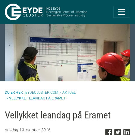
Eyde-Cluster | 
EYDECLUSTER.COM
AKTUELT
VELLYKKET LEANDAG PÅ ERAMET
Vellykket leandag på Eramet
Del p
Del 
D
onsdag 19. oktober 2016