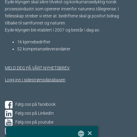
Eyde-klyngen skal sikre tilvekst og konkurransedyktig norsk
prosessindustri som opererer innenfor naturens tålegrense. I
fellesskap streber vi etter at bedriftene skal gi positivt bidrag
tilbake til samfunnet og naturen.
Eyde-klyngen ble etablert i 2007 og består i dag av:
16 kjernebedrifter​
52 kompetanseleverandører
MELD DEG PÅ VÅRT NYHETSBREV
Logg inn i sidestrømsdatabasen
Følg oss på facebook
Følg oss på LinkedIn
Følg oss på youtube
×
Følg oss på Instagram