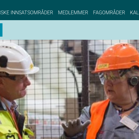
NCE EYDE, Norwegian Center of Expertise, Su
ISKE INNSATSOMRÅDER
MEDLEMMER
FAGOMRÅDER
KAL