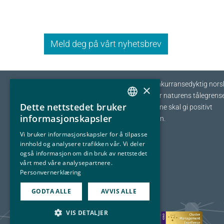
Meld deg på vårt nyhetsbrev
Eyde-klyngen skal sikre tilvekst og konkurransedyktig nors
×
prosessindustri som opererer innenfor naturens tålegrense
Dette nettstedet bruker
I fellesskap streber vi etter at bedriftene skal gi positivt
NORWEGIAN
informasjonskapsler
bidrag tilbake til samfunnet og naturen.
ENGLISH
Vi bruker informasjonskapsler for å tilpasse
innhold og analysere trafikken vår. Vi deler
også informasjon om din bruk av nettstedet
vårt med våre analysepartnere.
Personvernerklæring
GODTA ALLE
AVVIS ALLE
VIS DETALJER