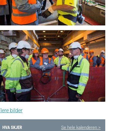
lere bilder
HVA SKJER
Se hele kalenderen >