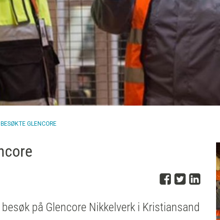
 BESØKTE GLENCORE
ncore
Del på 
Del på
Del
t besøk på Glencore Nikkelverk i Kristiansand