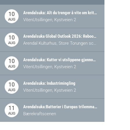
Arendalsuka: Alt du trenger å vite om kritiske og strategiske verdikjeder i Norge
10
AUG
VitenUtsillingen, Kystveien 2
Arendalsuka Global Outlook 2026: Rebooting Democracy for a New World Order
10
AUG
Arendal Kulturhus, Store Torungen scene
Arendalsuka: Kutter vi utslippene gjennom omstilling – eller tap av industri?
10
AUG
VitenUtsillingen, Kystveien 2
Arendalsuka: Industrimingling
10
AUG
VitenUtsillingen, Kystveien 2
Arendalsuka:Batterier i Europas trilemma: Energisikkerhet, konkurransekraft og bærekraft (Battery Norway-arrangement)
11
AUG
Bærekraftscenen