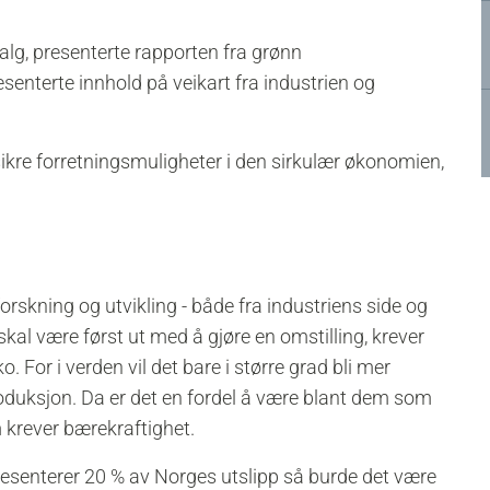
lg, presenterte rapporten fra grønn
enterte innhold på veikart fra industrien og
å sikre forretningsmuligheter i den sirkulær økonomien,
forskning og utvikling - både fra industriens side og
 skal være først ut med å gjøre en omstilling, krever
iko. For i verden vil det bare i større grad bli mer
roduksjon. Da er det en fordel å være blant dem som
 krever bærekraftighet.
resenterer 20 % av Norges utslipp så burde det være