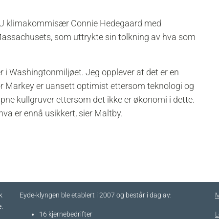
e EU klimakommisær Connie Hedegaard med
assachusets, som uttrykte sin tolkning av hva som
r i Washingtonmiljøet. Jeg opplever at det er en
r Markey er uansett optimist ettersom teknologi og
 åpne kullgruver ettersom det ikke er økonomi i dette.
hva er ennå usikkert, sier Maltby.
k
Eyde-klyngen ble etablert i 2007 og består i dag av:
M
.
16 kjernebedrifter​
L