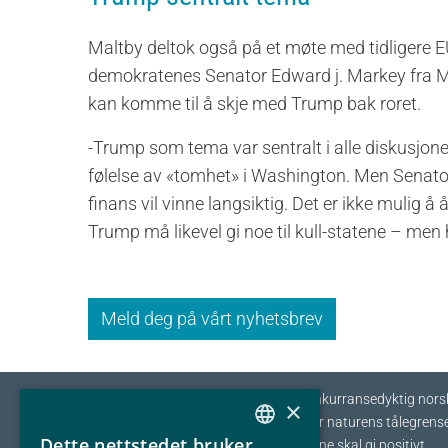
Maltby deltok også på et møte med tidliger
demokratenes Senator Edward j. Markey fra M
kan komme til å skje med Trump bak roret.
-Trump som tema var sentralt i alle diskusjone
følelse av «tomhet» i Washington. Men Senato
finans vil vinne langsiktig. Det er ikke mulig å
Trump må likevel gi noe til kull-statene – men 
Meld deg på vårt nyhetsbrev
Eyde-klyngen skal sikre tilvekst og konkurransedyktig nors
×
prosessindustri som opererer innenfor naturens tålegrense
Dette nettstedet bruker
I fellesskap streber vi etter at bedriftene skal gi positivt