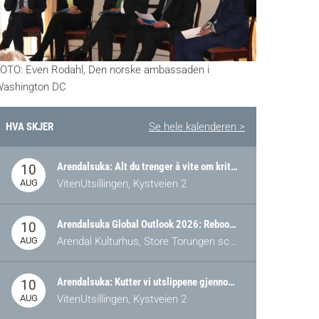
OTO: Even Rodahl, Den norske ambassaden i
ashington DC
HVA SKJER
Se hele kalenderen >
Arendalsuka: Alt du trenger å vite om kritiske og strategiske verdikjeder i Norge
10
AUG
VitenUtsillingen, Kystveien 2
Arendalsuka Global Outlook 2026: Rebooting Democracy for a New World Order
10
AUG
Arendal Kulturhus, Store Torungen scene
Arendalsuka: Kutter vi utslippene gjennom omstilling – eller tap av industri?
10
AUG
VitenUtsillingen, Kystveien 2