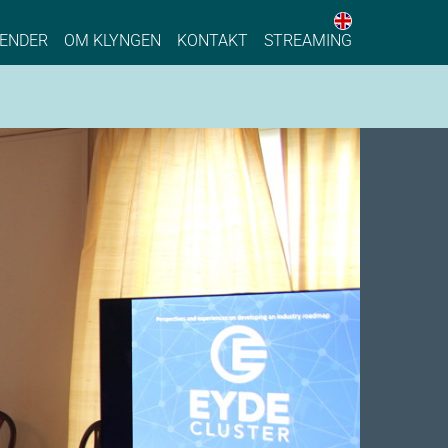
English web 
stainable Process Industry
ENDER
OM KLYNGEN
KONTAKT
STREAMING