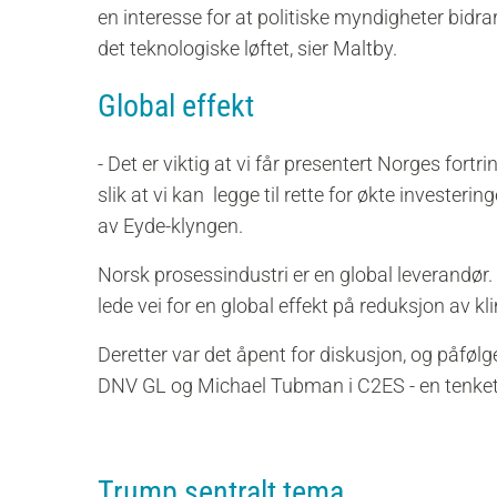
en interesse for at politiske myndigheter bidrar t
det teknologiske løftet, sier Maltby.
Global effekt
- Det er viktig at vi får presentert Norges fortr
slik at vi kan legge til rette for økte investeri
av Eyde-klyngen.
Norsk prosessindustri er en global leverandør. Å 
lede vei for en global effekt på reduksjon av k
Deretter var det åpent for diskusjon, og påfølg
DNV GL og Michael Tubman i C2ES - en tenket
Trump sentralt tema