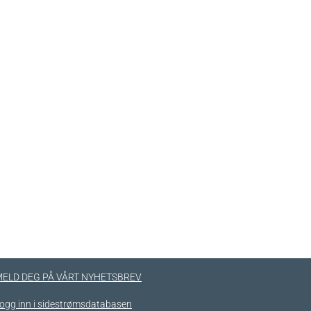
ELD DEG PÅ VÅRT NYHETSBREV
ogg inn i sidestrømsdatabasen