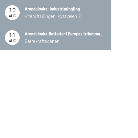
Arendalsuka: Industrimingling
10
AUG
VitenUtsillingen, Kystveien 2
Arendalsuka:Batterier i Europas trilemma: Energisikkerhet, konkurransekraft og bærekraft (Battery Norway-arrangement)
11
AUG
Bærekraftscenen