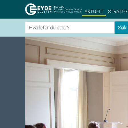
Eyde-Cluster | 
AKTUELT
STRATEG
Søk
Søk