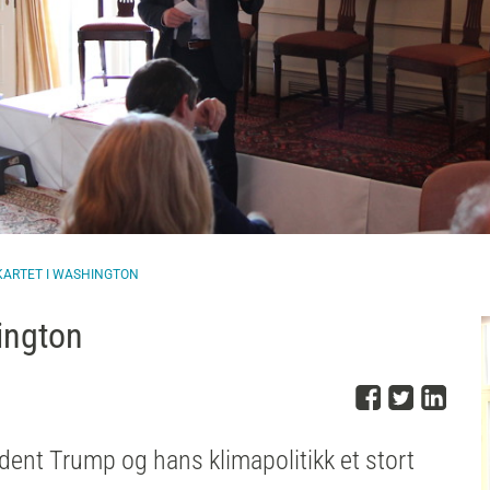
KARTET I WASHINGTON
ington
Del på 
Del på
Del
dent Trump og hans klimapolitikk et stort