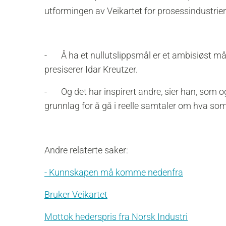
utformingen av Veikartet for prosessindustrie
- Å ha et nullutslippsmål er et ambisiøst mål.
presiserer Idar Kreutzer.
- Og det har inspirert andre, sier han, som o
grunnlag for å gå i reelle samtaler om hva som sk
Andre relaterte saker:
- Kunnskapen må komme nedenfra
Bruker Veikartet
Mottok hederspris fra Norsk Industri