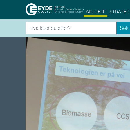
Eyde-Cluster | 
AKTUELT
STRATEG
Søk
Søk