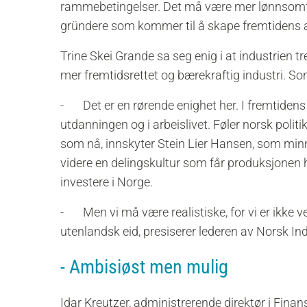
rammebetingelser. Det må være mer lønnsomt å i
gründere som kommer til å skape fremtidens ar
Trine Skei Grande sa seg enig i at industrien tr
mer fremtidsrettet og bærekraftig industri. So
- Det er en rørende enighet her. I fremtiden
utdanningen og i arbeislivet. Føler norsk politik
som nå, innskyter Stein Lier Hansen, som minne
videre en delingskultur som får produksjonen hj
investere i Norge.
- Men vi må være realistiske, for vi er ikke v
utenlandsk eid, presiserer lederen av Norsk Ind
- Ambisiøst men mulig
Idar Kreutzer, administrerende direktør i Finan