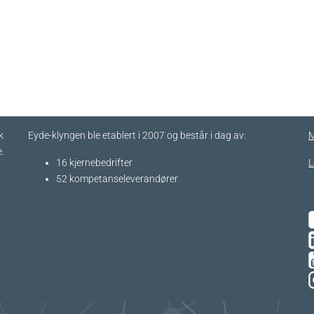
k
Eyde-klyngen ble etablert i 2007 og består i dag av:
M
.
16 kjernebedrifter​
L
52 kompetanseleverandører