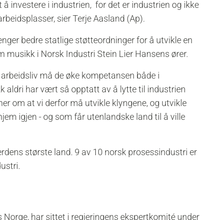
nvestere i industrien, for det er industrien og ikke
beidsplasser, sier Terje Aasland (Ap).
enger bedre statlige støtteordninger for å utvikle en
m musikk i Norsk Industri Stein Lier Hansens ører.
s arbeidsliv må de øke kompetansen både i
k aldri har vært så opptatt av å lytte til industrien
r om at vi derfor må utvikle klyngene, og utvikle
em igjen - og som får utenlandske land til å ville
erdens største land. 9 av 10 norsk prosessindustri er
ustri.
s Norge, har sittet i regjeringens ekspertkomité under