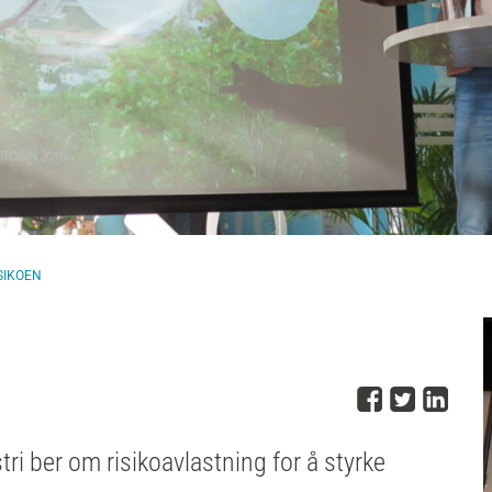
SIKOEN
Del på 
Del på
Del
ri ber om risikoavlastning for å styrke