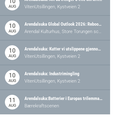
10
AUG
VitenUtsillingen, Kystveien 2
Arendalsuka Global Outlook 2026: Rebooting Democracy for a New World Order
10
AUG
Arendal Kulturhus, Store Torungen scene
Arendalsuka: Kutter vi utslippene gjennom omstilling – eller tap av industri?
10
AUG
VitenUtsillingen, Kystveien 2
Arendalsuka: Industrimingling
10
AUG
VitenUtsillingen, Kystveien 2
Arendalsuka:Batterier i Europas trilemma: Energisikkerhet, konkurransekraft og bærekraft (Battery Norway-arrangement)
11
AUG
Bærekraftscenen