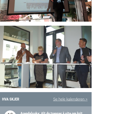
HVA SKJER
Se hele kalenderen >
Arendalsuka: Alt du trenger å vite om kritiske og strategiske verdikjeder i Norge