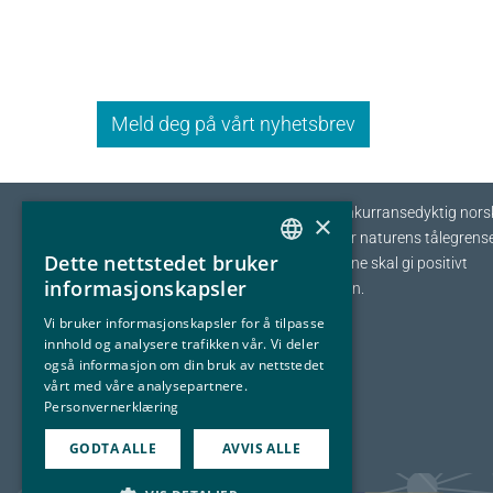
Meld deg på vårt nyhetsbrev
Eyde-klyngen skal sikre tilvekst og konkurransedyktig nors
×
prosessindustri som opererer innenfor naturens tålegrense
Dette nettstedet bruker
I fellesskap streber vi etter at bedriftene skal gi positivt
NORWEGIAN
informasjonskapsler
bidrag tilbake til samfunnet og naturen.
ENGLISH
Vi bruker informasjonskapsler for å tilpasse
innhold og analysere trafikken vår. Vi deler
også informasjon om din bruk av nettstedet
vårt med våre analysepartnere.
Personvernerklæring
GODTA ALLE
AVVIS ALLE