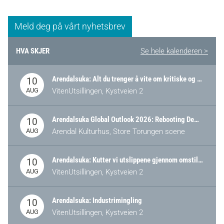
Meld deg på vårt nyhetsbrev
HVA SKJER
Se hele kalenderen >
Arendalsuka: Alt du trenger å vite om kritiske og strategiske verdikjeder i Norge
10
AUG
VitenUtsillingen, Kystveien 2
Arendalsuka Global Outlook 2026: Rebooting Democracy for a New World Order
10
AUG
Arendal Kulturhus, Store Torungen scene
Arendalsuka: Kutter vi utslippene gjennom omstilling – eller tap av industri?
10
AUG
VitenUtsillingen, Kystveien 2
Arendalsuka: Industrimingling
10
AUG
VitenUtsillingen, Kystveien 2