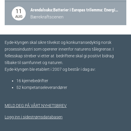
Arendalsuka:Batterier i Europas trilemma: Energisikkerhet, konkurransekraft og bærekraft (Battery Norway-arrangement)
11
AUG
Bærekraftscenen
Eyde-klyngen skal sikre tilvekst og konkurransedyktig norsk
prosessindustri som opererer innenfor naturens tålegrense. I
fellesskap streber vi etter at bedriftene skal gi positivt bidrag
tilbake til samfunnet og naturen.
Eyde-klyngen ble etablert i 2007 og består i dag av:
16 kjernebedrifter​
52 kompetanseleverandører
MELD DEG PÅ VÅRT NYHETSBREV
Logg inn i sidestrømsdatabasen