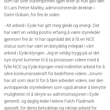
som tar over stafettpinnen igjen etter at hun gav den
til Lars Petter Maltby, administrerende direktør i
Saint-Gobain, for fire år siden.
-
Alt arbeid i Eyde har gitt meg glede og energi.
Det
har vært en veldig positiv erfaing å være styreleder
gjennom fire år. Vi har oppnådd det å få en NCE
status som har vært en betydelig milepæl i vårt
arbeid i Eyde-klyngen. Jeg er veldig trygg på at det
nye styret kommer til å ta prosessen videre med å
fylle NCE og Eyde-klyngen med målrettet arbeid for å
sikre konkurransekraft for bedriftene videre. Jorunn
har alt som skal til for å føre arbeidet videre, sier den
avtroppende styrelederen som også ønsker å benytte
muligheten til å skryte av administrasjonen i Eyde
generelt, og daglig leder Helene Falch Fladmark
spesielt, for deres betydelige og viktige arbeid for