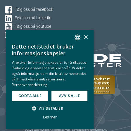
Følg oss på facebook
Følg oss på LinkedIn
Følg oss på youtube
×
Følg oss på Instagram
Dette nettstedet bruker
NORWEGIAN
informasjonskapsler
ENGLISH
Vi bruker informasjonskapsler for å tilpasse
innhold og analysere trafikken vår. Vi deler
også informasjon om din bruk av nettstedet
vårt med våre analysepartnere.
Personvernerklæring
GODTA ALLE
AVVIS ALLE
VIS DETALJER
Les mer
© 2026 Eyde-klyngen. All right reserved. • Developed by
Frameworks AS