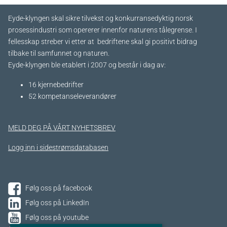
Eyde-klyngen skal sikre tilvekst og konkurransedyktig norsk
prosessindustri som opererer innenfor naturens tålegrense. I
fellesskap streber vi etter at bedriftene skal gi positivt bidrag
tilbake til samfunnet og naturen.
Eyde-klyngen ble etablert i 2007 og består i dag av:
16 kjernebedrifter​
52 kompetanseleverandører
MELD DEG PÅ VÅRT NYHETSBREV
Logg inn i sidestrømsdatabasen
Følg oss på facebook
Følg oss på LinkedIn
Følg oss på youtube