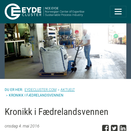
Eyde-Cluster | 
EYDECLUSTER.COM
AKTUELT
KRONIKK I FÆDRELANDSVENNEN
Kronikk i Fædrelandsvennen
Del p
Del 
D
onsdag 4. mai 2016