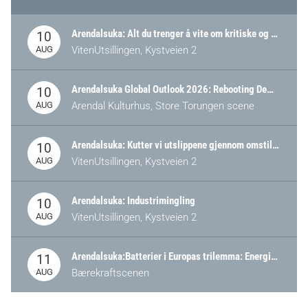
Arendalsuka: Alt du trenger å vite om kritiske og strategiske verdikjeder i Norge
10
AUG
VitenUtsillingen, Kystveien 2
Arendalsuka Global Outlook 2026: Rebooting Democracy for a New World Order
10
AUG
Arendal Kulturhus, Store Torungen scene
Arendalsuka: Kutter vi utslippene gjennom omstilling – eller tap av industri?
10
AUG
VitenUtsillingen, Kystveien 2
Arendalsuka: Industrimingling
10
AUG
VitenUtsillingen, Kystveien 2
Arendalsuka:Batterier i Europas trilemma: Energisikkerhet, konkurransekraft og bærekraft (Battery Norway-arrangement)
11
AUG
Bærekraftscenen