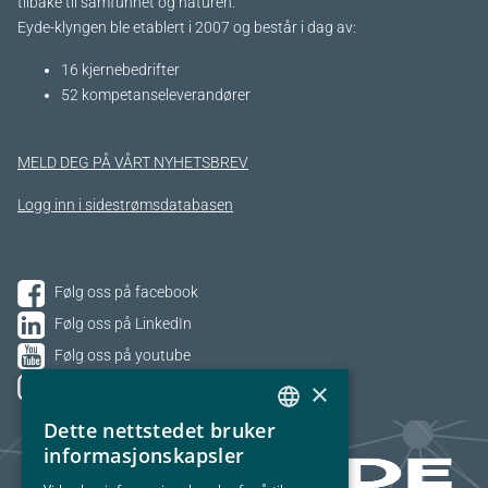
tilbake til samfunnet og naturen.
Eyde-klyngen ble etablert i 2007 og består i dag av:
16 kjernebedrifter​
52 kompetanseleverandører
MELD DEG PÅ VÅRT NYHETSBREV
Logg inn i sidestrømsdatabasen
Følg oss på facebook
Følg oss på LinkedIn
Følg oss på youtube
×
Følg oss på Instagram
Dette nettstedet bruker
NORWEGIAN
informasjonskapsler
ENGLISH