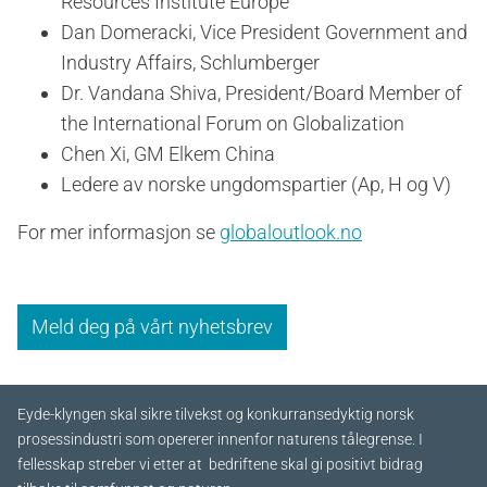
Resources Institute Europe
Dan Domeracki, Vice President Government and
Industry Affairs, Schlumberger
Dr. Vandana Shiva, President/Board Member of
the International Forum on Globalization
Chen Xi, GM Elkem China
Ledere av norske ungdomspartier (Ap, H og V)
For mer informasjon se
globaloutlook.no
Meld deg på vårt nyhetsbrev
Eyde-klyngen skal sikre tilvekst og konkurransedyktig norsk
prosessindustri som opererer innenfor naturens tålegrense. I
fellesskap streber vi etter at bedriftene skal gi positivt bidrag