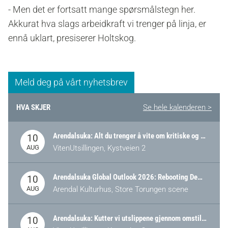
- Men det er fortsatt mange spørsmålstegn her.
Akkurat hva slags arbeidkraft vi trenger på linja, er
ennå uklart, presiserer Holtskog.
Meld deg på vårt nyhetsbrev
HVA SKJER
Se hele kalenderen >
Arendalsuka: Alt du trenger å vite om kritiske og strategiske verdikjeder i Norge
10
AUG
VitenUtsillingen, Kystveien 2
Arendalsuka Global Outlook 2026: Rebooting Democracy for a New World Order
10
AUG
Arendal Kulturhus, Store Torungen scene
Arendalsuka: Kutter vi utslippene gjennom omstilling – eller tap av industri?
10