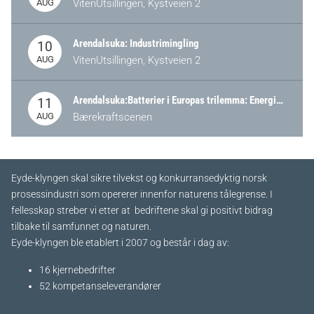
AUG
VitenUtsillingen, Kystveien 2
Arendalsuka: Industrimingling
10
AUG
VitenUtsillingen, Kystveien 2
Arendalsuka:Batterier i Europas trilemma: Energisikkerhet, konkurransekraft og bærekraft (Battery Norway-arrangement)
11
AUG
Bærekraftscenen
Eyde-klyngen skal sikre tilvekst og konkurransedyktig norsk
prosessindustri som opererer innenfor naturens tålegrense. I
fellesskap streber vi etter at bedriftene skal gi positivt bidrag
tilbake til samfunnet og naturen.
Eyde-klyngen ble etablert i 2007 og består i dag av:
16 kjernebedrifter​
52 kompetanseleverandører