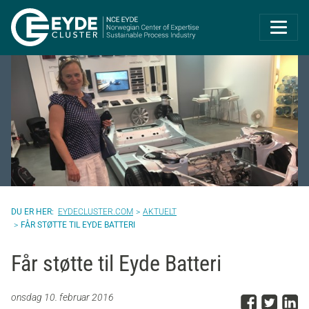
Eyde-Cluster | 
EYDECLUSTER.COM
AKTUELT
FÅR STØTTE TIL EYDE BATTERI
Får støtte til Eyde Batteri
Del p
Del 
D
onsdag 10. februar 2016