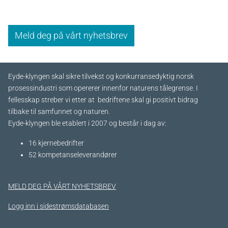
Meld deg på vårt nyhetsbrev
Eyde-klyngen skal sikre tilvekst og konkurransedyktig norsk
prosessindustri som opererer innenfor naturens tålegrense. I
fellesskap streber vi etter at bedriftene skal gi positivt bidrag
tilbake til samfunnet og naturen.
Eyde-klyngen ble etablert i 2007 og består i dag av:
16 kjernebedrifter​
52 kompetanseleverandører
MELD DEG PÅ VÅRT NYHETSBREV
Logg inn i sidestrømsdatabasen