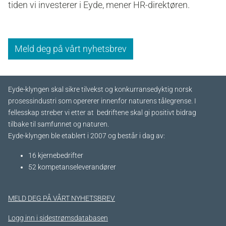
tiden vi investerer i Eyde
, mener HR-direktøren.
Meld deg på vårt nyhetsbrev
Eyde-klyngen skal sikre tilvekst og konkurransedyktig norsk
prosessindustri som opererer innenfor naturens tålegrense. I
fellesskap streber vi etter at bedriftene skal gi positivt bidrag
tilbake til samfunnet og naturen.
Eyde-klyngen ble etablert i 2007 og består i dag av:
16 kjernebedrifter​
52 kompetanseleverandører
MELD DEG PÅ VÅRT NYHETSBREV
Logg inn i sidestrømsdatabasen