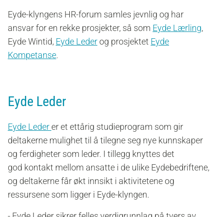
Eyde-klyngens HR-forum samles jevnlig og har
ansvar for en rekke prosjekter
, så som
Eyde Lærling
,
Eyde Wintid,
Eyde Leder
og prosjektet
Eyde
Kompetanse
.
Eyde Leder
Eyde Leder
er et ettårig studieprogram som gir
deltakerne mulighet til å tilegne seg nye kunnskaper
og ferdigheter som leder. I tillegg knyttes det
god kontakt mellom ansatte i de ulike Eydebedriftene,
og deltakerne får økt innsikt i aktivitetene og
ressursene som ligger i Eyde-klyngen.
-
Eyde Leder sikrer felles verdigrunnlag på tvers av