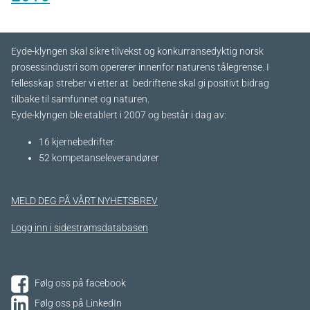
Eyde-klyngen skal sikre tilvekst og konkurransedyktig norsk
prosessindustri som opererer innenfor naturens tålegrense. I
fellesskap streber vi etter at bedriftene skal gi positivt bidrag
tilbake til samfunnet og naturen.
Eyde-klyngen ble etablert i 2007 og består i dag av:
16 kjernebedrifter​
52 kompetanseleverandører
MELD DEG PÅ VÅRT NYHETSBREV
Logg inn i sidestrømsdatabasen
Følg oss på facebook
Følg oss på LinkedIn