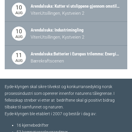
Arendalsuka: Kutter vi utslippene gjennom omstilling – eller tap av industri?
10
AUG
VitenUtsillingen, Kystveien 2
Arendalsuka: Industrimingling
10
AUG
VitenUtsillingen, Kystveien 2
Arendalsuka:Batterier i Europas trilemma: Energisikkerhet, konkurransekraft og bærekraft (Battery Norway-arrangement)
11
AUG
Bærekraftscenen
Eyde-klyngen skal sikre tilvekst og konkurransedyktig norsk
prosessindustri som opererer innenfor naturens tålegrense. I
fellesskap streber vi etter at bedriftene skal gi positivt bidrag
tilbake til samfunnet og naturen.
Eyde-klyngen ble etablert i 2007 og består i dag av:
16 kjernebedrifter​