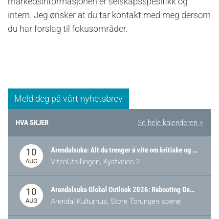
markedsinformasjonen er selskapsspesifikk og
intern. Jeg ønsker at du tar kontakt med meg dersom
du har forslag til fokusområder.
Meld deg på vårt nyhetsbrev
HVA SKJER
Se hele kalenderen >
Arendalsuka: Alt du trenger å vite om kritiske og strategiske verdikjeder i Norge
10
AUG
VitenUtsillingen, Kystveien 2
Arendalsuka Global Outlook 2026: Rebooting Democracy for a New World Order
10
AUG
Arendal Kulturhus, Store Torungen scene