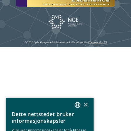
© 2026 Eyde-klyngen. All right reserved. • Developed by
Frameworks AS
×
Dette nettstedet bruker
NORWEGIAN
informasjonskapsler
ENGLISH
Vi bruker informasjonskapsler for å tilpasse