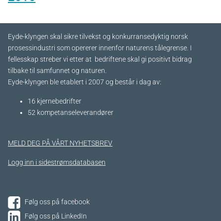
Eyde-klyngen skal sikre tilvekst og konkurransedyktig norsk
prosessindustri som opererer innenfor naturens tålegrense. I
fellesskap streber vi etter at bedriftene skal gi positivt bidrag
tilbake til samfunnet og naturen.
Eyde-klyngen ble etablert i 2007 og består i dag av:
16 kjernebedrifter​
52 kompetanseleverandører
MELD DEG PÅ VÅRT NYHETSBREV
Logg inn i sidestrømsdatabasen
Følg oss på facebook
Følg oss på LinkedIn